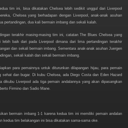
dua tim ini, bisa dikatakan Chelsea lebih sedikit unggul dari Liverpool
mereka, Chelsea yang berhadapan dengan Liverpool, anak-anak asuhan
 pertandingan, dua kali bermain imbang dan sekali kalah.
ndingan terakhir masing-masing tim ini, catatan The Blues Chelsea yang
 lebih baik dari pada Liverpool dimana dari lima pertandingan terakhir
angan dan sekali bermain imbang. Sementara anak-anak asuhan Juergen
dingan, sekali kalah dan sekali bermain imbang.
apkan para pemainnya untuk diturunkan dilapangan hijau, para pemain
ng sehat dan bugar. Di kubu Chelsea, ada Diego Costa dan Eden Hazard
ra dikubu Liverpool ada tiga pemain andalannya yang akan dipasangkan
Roberto Firmino dan Sadio Mane.
iksikan bermain imbang 1-1 karena kedua tim ini memiliki pemain andalan
an kedua tim belakangan ini bisa dikatakan sama-sama oke.