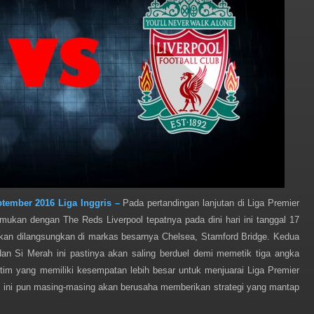
ptember 2016 Liga Inggris –
Pada pertandingan lanjutan di Liga Premier
mukan dengan The Reds Liverpool tepatnya pada dini hari ini tanggal 17
an dilangsungkan di markas besarnya Chelsea, Stamford Bridge. Kedua
 dan Si Merah ini pastinya akan saling berduel demi memetik tiga angka
tim yang memiliki kesempatan lebih besar untuk menjuarai Liga Premier
tim ini pun masing-masing akan berusaha memberikan strategi yang mantap