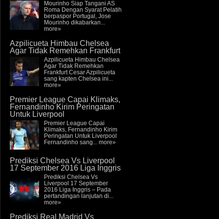
Mourinho Siap Tangani AS
Roma Dengan Syarat Pelatih
berpaspor Portugal, Jose
Mourinho dikabarkan...
more»
Azpilicueta Himbau Chelsea
Agar Tidak Remehkan Frankfurt
Azpilicueta Himbau Chelsea
Agar Tidak Remehkan
Frankfurt Cesar Azpilicueta
sang kapten Chelsea ini...
more»
Premier League Capai Klimaks,
Fernandinho Kirim Peringatan
Untuk Liverpool
Premier League Capai
Klimaks, Fernandinho Kirim
Peringatan Untuk Liverpool
Fernandinho sang...
more»
Prediksi Chelsea Vs Liverpool
17 September 2016 Liga Inggris
Prediksi Chelsea Vs
Liverpool 17 September
2016 Liga Inggris – Pada
pertandingan lanjutan di...
more»
Prediksi Real Madrid Vs