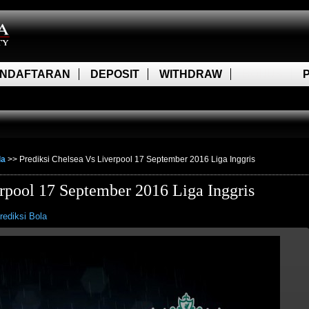
NDAFTARAN
DEPOSIT
WITHDRAW
BONUS
la
>>
Prediksi Chelsea Vs Liverpool 17 September 2016 Liga Inggris
rpool 17 September 2016 Liga Inggris
rediksi Bola