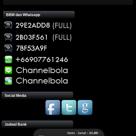
BBM dan Whatsapp
Social Media
Jadwal Bank