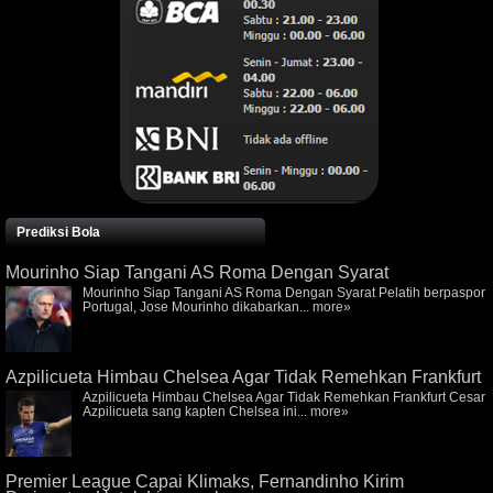
Prediksi Bola
Mourinho Siap Tangani AS Roma Dengan Syarat
Mourinho Siap Tangani AS Roma Dengan Syarat Pelatih berpaspor
Portugal, Jose Mourinho dikabarkan...
more»
Azpilicueta Himbau Chelsea Agar Tidak Remehkan Frankfurt
Azpilicueta Himbau Chelsea Agar Tidak Remehkan Frankfurt Cesar
Azpilicueta sang kapten Chelsea ini...
more»
Premier League Capai Klimaks, Fernandinho Kirim