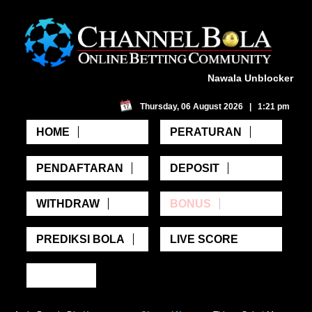
Nawala Unblocker
Thursday, 06 August 2026 | 1:21 pm
HOME
PERATURAN
PENDAFTARAN
DEPOSIT
WITHDRAW
BONUS
PREDIKSI BOLA
LIVE SCORE