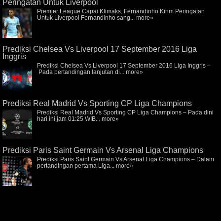
Peringatan Untuk Liverpool
Premier League Capai Klimaks, Fernandinho Kirim Peringatan
Untuk Liverpool Fernandinho sang...
more»
Prediksi Chelsea Vs Liverpool 17 September 2016 Liga
Inggris
Prediksi Chelsea Vs Liverpool 17 September 2016 Liga Inggris –
Pada pertandingan lanjutan di...
more»
Prediksi Real Madrid Vs Sporting CP Liga Champions
Prediksi Real Madrid Vs Sporting CP Liga Champions – Pada dini
hari ini jam 01:25 WIB...
more»
Prediksi Paris Saint Germain Vs Arsenal Liga Champions
Prediksi Paris Saint Germain Vs Arsenal Liga Champions – Dalam
pertandingan pertama Liga...
more»