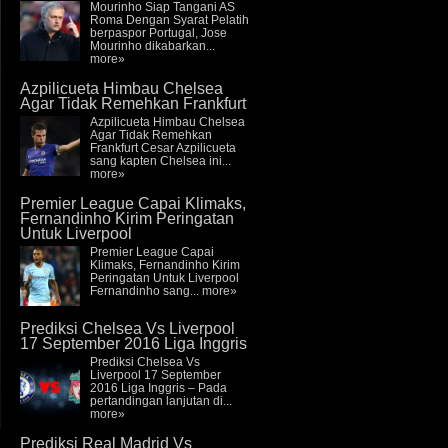
Mourinho Siap Tangani AS
Roma Dengan Syarat Pelatih
berpaspor Portugal, Jose
Mourinho dikabarkan...
more»
Azpilicueta Himbau Chelsea
Agar Tidak Remehkan Frankfurt
Azpilicueta Himbau Chelsea
Agar Tidak Remehkan
Frankfurt Cesar Azpilicueta
sang kapten Chelsea ini...
more»
Premier League Capai Klimaks,
Fernandinho Kirim Peringatan
Untuk Liverpool
Premier League Capai
Klimaks, Fernandinho Kirim
Peringatan Untuk Liverpool
Fernandinho sang...
more»
Prediksi Chelsea Vs Liverpool
17 September 2016 Liga Inggris
Prediksi Chelsea Vs
Liverpool 17 September
2016 Liga Inggris – Pada
pertandingan lanjutan di...
more»
Prediksi Real Madrid Vs