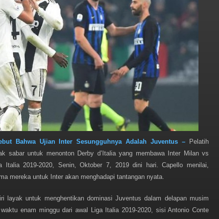
but Bahwa Ujian Inter Sesungguhnya Adalah Juventus –
Pelatih
tidak sabar untuk menonton Derby d’Italia yang membawa Inter Milan vs
 Italia 2019-2020, Senin, Oktober 7, 2019 dini hari. Capello menilai,
ama mereka untuk Inter akan menghadapi tantangan nyata.
 diri layak untuk menghentikan dominasi Juventus dalam delapan musim
am waktu enam minggu dari awal Liga Italia 2019-2020, sisi Antonio Conte