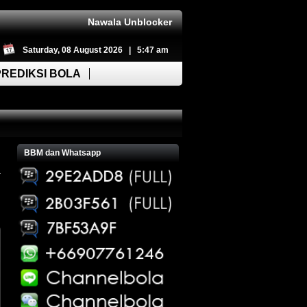
Nawala Unblocker
Saturday, 08 August 2026 | 5:47 am
PREDIKSI BOLA
BBM dan Whatsapp