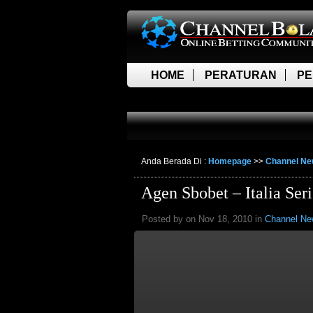
HOME
PERATURAN
PE
LIVE SCORE
Anda Berada Di :
Homepage
>>
Channel N
Agen Sbobet – Italia Se
Posted by on Nov 18, 2010 in
Channel N