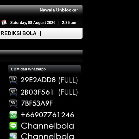
Nawala Unblocker
Saturday, 08 August 2026 | 2:35 am
PREDIKSI BOLA
BBM dan Whatsapp