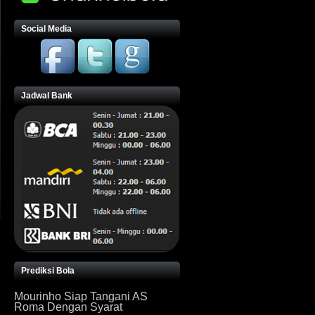
Social Media
Jadwal Bank
Prediksi Bola
Mourinho Siap Tangani AS
Roma Dengan Syarat