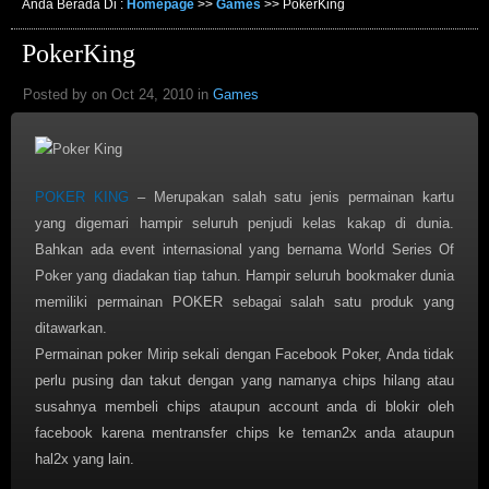
Anda Berada Di :
Homepage
>>
Games
>>
PokerKing
PokerKing
Posted by on Oct 24, 2010 in
Games
POKER KING
– Merupakan salah satu jenis permainan kartu
yang digemari hampir seluruh penjudi kelas kakap di dunia.
Bahkan ada event internasional yang bernama World Series Of
Poker yang diadakan tiap tahun. Hampir seluruh bookmaker dunia
memiliki permainan POKER sebagai salah satu produk yang
ditawarkan.
Permainan poker Mirip sekali dengan Facebook Poker, Anda tidak
perlu pusing dan takut dengan yang namanya chips hilang atau
susahnya membeli chips ataupun account anda di blokir oleh
facebook karena mentransfer chips ke teman2x anda ataupun
hal2x yang lain.