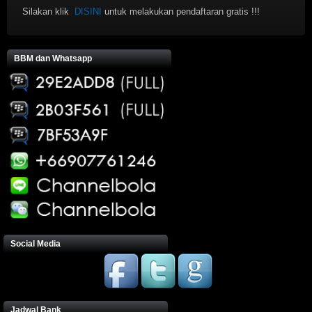
Silakan klik
DISINI
untuk melakukan pendaftaran gratis !!!
BBM dan Whatsapp
Social Media
Jadwal Bank