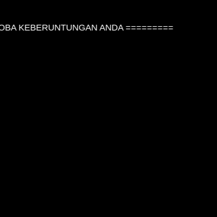
OBA KEBERUNTUNGAN ANDA =========