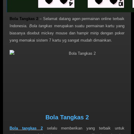
Bola Tangkas 2
– Selamat datang agen permainan online terbaik
Indonesia.
Bola tangkas
merupakan suatu permainan kartu yang
biasanya disebut mickey mouse dan hampir mirip dengan poker
yang memakai sistem 7 kartu yg sangat mudah dimainkan.
Bola Tangkas 2
Bola tangkas 2
selalu memberikan yang terbaik untuk