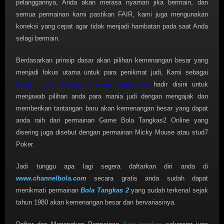
pelanggannya, Anda akan merasa nyaman jika bermain, dan
semua permainan kami pastikan FAIR, kami juga mengunakan
koneksi yang cepat agar tidak menjadi hambatan pada saat Anda
selagi bermain.
Berdasarkan prinsip dasar akan pilihan kemenangan besar yang
menjadi fokus utama untuk para penikmat judi, Kami sebagai
Agen Bola Tangkas 2 online Terpercaya
hadir disini untuk
menjawab pilihan anda para mania judi dengan mengajak dan
memberikan tantangan baru akan kemenangan besar yang dapat
anda raih dari permainan Game Bola Tangkas2 Online yang
disering juga disebut dengan permainan Micky Mouse atau stud7
Poker.
Jadi tunggu apa lagi segera daftarkan diri anda di
www.channelbola.com
secara gratis anda sudah dapat
menikmati permainan
Bola Tangkas 2
yang sudah terkenal sejak
tahun 1980 akan kemenangan besar dan bervariasinya.