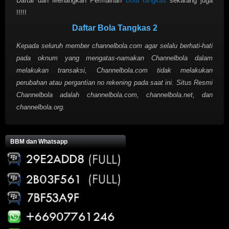
Daftar dan Menangkan Permainan
Bola tangkas
sekarang juga
!!!!!
Daftar Bola Tangkas 2
Kepada seluruh member channelbola.com agar selalu berhati-hati
pada oknum yang mengatas-namakan Channelbola dalam
melakukan transaksi, Channelbola.com tidak melakukan
perubahan atau pergantian no rekening pada saat ini. Situs Resmi
Channelbola adalah channelbola.com, channelbola.net, dan
channelbola.org.
BBM dan Whatsapp