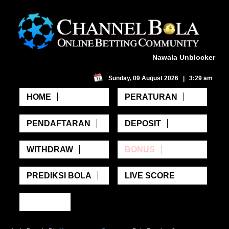
Nawala Unblocker
Sunday, 09 August 2026 | 3:29 am
HOME
PERATURAN
PENDAFTARAN
DEPOSIT
WITHDRAW
BONUS
PREDIKSI BOLA
LIVE SCORE