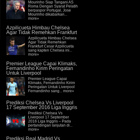
Mourinho Siap Tangani AS
Roma Dengan Syarat Pelatih
berpaspor Portugal, Jose
Mourinho dikabarkan...
more»
Azpilicueta Himbau Chelsea
Agar Tidak Remehkan Frankfurt
Azpilicueta Himbau Chelsea
Agar Tidak Remehkan
Frankfurt Cesar Azpilicueta
sang kapten Chelsea ini...
more»
Premier League Capai Klimaks,
Fernandinho Kirim Peringatan
Untuk Liverpool
Premier League Capai
Klimaks, Fernandinho Kirim
Peringatan Untuk Liverpool
Fernandinho sang...
more»
Prediksi Chelsea Vs Liverpool
17 September 2016 Liga Inggris
Prediksi Chelsea Vs
Liverpool 17 September
2016 Liga Inggris – Pada
pertandingan lanjutan di...
more»
Prediksi Real Madrid Vs