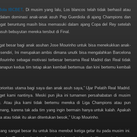
Bola IBCBET
. Di musim yang lalu, Los blancos telah tidak berhasil atau
dalam dominasi anak-anak asuh Pep Guerdiola di ajang Champions dan
gat beruntung masih bisa memasuki dalam ajang Copa del Rey setelah
h bebuyutan mereka tersbut di Final.
gat besar bagi anak asuhan Jose Mourinho untuk bisa menekukkan anak-
sendiri, Ini merupakan ambis dimana unutk bisa mengalahkan Barcelona
ourinho sebagai motivasi terbesar bersama Real Madrid dan Real tidak
napun kedua tim tetap akan kembali bertemua dan kini bertemu kembali
prioritas utama bagi saya dan anak asuh saya,” Ujar Pelatih Real Madrid.
et kami nantinya. Meski pun jika ini turnamen persahabatan di musim
. Atau jika kami tidak bertemu mereka di Liga Champions atau pun
menang, karena tak ada tim yang ingin bermain hanya untuk kalah. Apakah
ya atau tidak itu akan ditentukan besok,” Ucap Mourinho.
ang sangat besar itu untuk bisa merebut ketiga gelar itu pada musim ini.