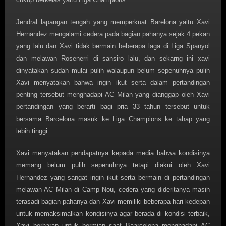
Jendral lapangan tengah yang memperkuat Barelona yaitu Xavi
Hernandez mengalami cedera pada bagian pahanya sejak 4 pekan
yang lalu dan Xavi tidak bermain beberapa laga di Liga Spanyol
dan melawan Rosenerri di sansiro lalu, dan sekarng ini xavi
dinyatakan sudah mulai pulih walaupun belum sepenuhnya pulih
Xavi menyatakan bahwa ingin ikut serta dalam pertandingan
penting tersebut menghadapi AC Milan yang dianggap oleh Xavi
pertandingan yang berarti bagi pria 33 tahun tersebut untuk
bersama Barcelona masuk ke Liga Champions ke tahap yang
lebih tinggi.
Xavi menyatakan pendapatnya kepada media bahwa kondisinya
memang belum pulih sepenuhnya tetapi diakui oleh Xavi
Hernandez yang sangat ingin ikut serta bermain di pertandingan
melawan AC Milan di Camp Nou, cedera yang dideritanya masih
terasadi bagian pahanya dan Xavi memiliki beberapa hari kedepan
untuk memaksimalkan kondisinya agar berada di kondisi terbaik,
Xavi berharap untuk bermian saat Baarcelona menghadapi AC