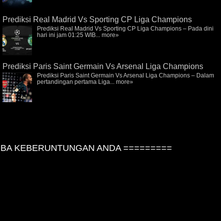
Prediksi Real Madrid Vs Sporting CP Liga Champions
Prediksi Real Madrid Vs Sporting CP Liga Champions – Pada dini
hari ini jam 01:25 WIB...
more»
Prediksi Paris Saint Germain Vs Arsenal Liga Champions
Prediksi Paris Saint Germain Vs Arsenal Liga Champions – Dalam
pertandingan pertama Liga...
more»
A KEBERUNTUNGAN ANDA =========