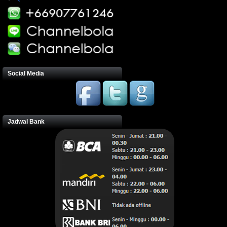
Social Media
Jadwal Bank