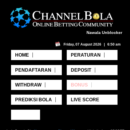
Nawala Unblocker
Friday, 07 August 2026 | 6:50 am
HOME
PERATURAN
PENDAFTARAN
DEPOSIT
WITHDRAW
BONUS
PREDIKSI BOLA
LIVE SCORE