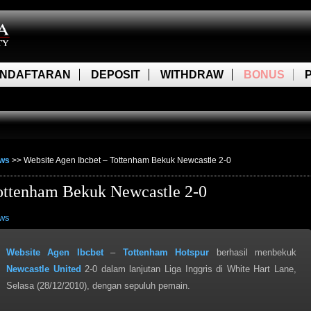
NDAFTARAN
DEPOSIT
WITHDRAW
BONUS
ews
>>
Website Agen Ibcbet – Tottenham Bekuk Newcastle 2-0
ottenham Bekuk Newcastle 2-0
ews
Website Agen Ibcbet
–
Tottenham Hotspur
berhasil menbekuk
Newcastle United
2-0 dalam lanjutan Liga Inggris di White Hart Lane,
Selasa (28/12/2010), dengan sepuluh pemain.