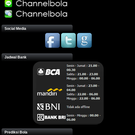
Social Media
Jadwal Bank
Prediksi Bola