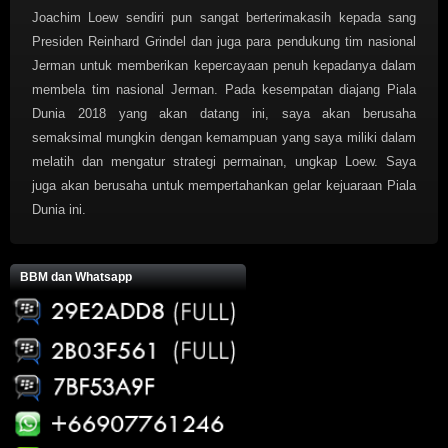
Joachim Loew sendiri pun sangat berterimakasih kepada sang
Presiden Reinhard Grindel dan juga para pendukung tim nasional
Jerman untuk memberikan kepercayaan penuh kepadanya dalam
membela tim nasional Jerman. Pada kesempatan diajang Piala
Dunia 2018 yang akan datang ini, saya akan berusaha
semaksimal mungkin dengan kemampuan yang saya miliki dalam
melatih dan mengatur strategi permainan, ungkap Loew. Saya
juga akan berusaha untuk mempertahankan gelar kejuaraan Piala
Dunia ini.
BBM dan Whatsapp