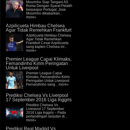
Mourinho Siap Tangani AS
Roma Dengan Syarat Pelatih
berpaspor Portugal, Jose
Mourinho dikabarkan...
more»
Azpilicueta Himbau Chelsea
Agar Tidak Remehkan Frankfurt
Azpilicueta Himbau Chelsea
Agar Tidak Remehkan
Frankfurt Cesar Azpilicueta
sang kapten Chelsea ini...
more»
Premier League Capai Klimaks,
Fernandinho Kirim Peringatan
Untuk Liverpool
Premier League Capai
Klimaks, Fernandinho Kirim
Peringatan Untuk Liverpool
Fernandinho sang...
more»
Prediksi Chelsea Vs Liverpool
17 September 2016 Liga Inggris
Prediksi Chelsea Vs
Liverpool 17 September
2016 Liga Inggris – Pada
pertandingan lanjutan di...
more»
Prediksi Real Madrid Vs