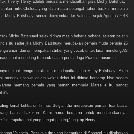
untuk Thierry Henry adalah berusaha mendapatkan jasa Michy Batshuayi.
striker milik Chelsea yang dalam satu setengah tahun terakhir ini selalu
ni, Michy Batshuayi sendiri dipinjamkan ke Valencia sejak Agustus 2018
osok Michy Batshuayi sejak dirinya masih bekerja sebagai asisten pelatih
rancis itu sadar jika Michy Batshuayi merupakan pemain muda berusia 25
engalaman dan ia merupakan striker yang cocok untuk bisa menolong AS
co saat ini sedang terpuruk dalam pentas Liga Prancis musim ini.
upaya sekuat tenaga untuk bisa mendapatkan jasa Michy Batshuayi. Akan
 ini mengaku bahwa dalam waktu dekat ini dirinya berharap bisa segera
karena memang pemain yang pernah membela Marseille itu sangat
 ini.
aling kenal ketika di Timnas Belgia. Dia merupakan pemain luar biasa.
 yang harus dilakukan. Kami harus bersama untuk mendapatkannya,
ue 1 merupakan hal yang sangat penting,” ungkap Henry
dengan Valencia. Pasalnya tim yang bermarkas di Spanyol itu dikabarkan