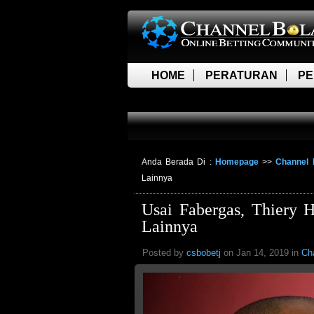
HOME
PERATURAN
PE
LIVE SCORE
Anda Berada Di :
Homepage
>>
Channel
Lainnya
Usai Fabergas, Thiery 
Lainnya
Posted by
csbobetj
on Jan 14, 2019 in
Ch