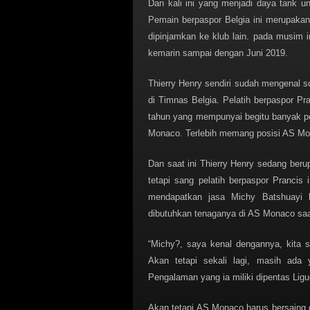
Dan kali ini yang menjadi daya tarik 
Pemain berpaspor Belgia ini merupakan 
dipinjamkan ke klub lain. pada musim i
kemarin sampai dengan Juni 2019.
Thierry Henry sendiri sudah mengenal s
di Timnas Belgia. Pelatih berpaspor P
tahun yang mempunyai begitu banyak p
Monaco. Terlebih memang posisi AS Mona
Dan saat ini Thierry Henry sedang ber
tetapi sang pelatih berpaspor Prancis
mendapatkan jasa Michy Batshuayi 
dibutuhkan tenaganya di AS Monaco saat
“Michy?, saya kenal dengannya, kita s
Akan tetapi sekali lagi, masih ada
Pengalaman yang ia miliki dipentas Lig
Akan tetapi AS Monaco harus bersaing 