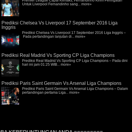
Premier League Capai Klimaks, Fernandinho Kirim Peringatan
Untuk Liverpool Fernandinho sang...
more»
Prediksi Chelsea Vs Liverpool 17 September 2016 Liga
Inggris
Prediksi Chelsea Vs Liverpool 17 September 2016 Liga Inggris –
Pada pertandingan lanjutan di...
more»
Prediksi Real Madrid Vs Sporting CP Liga Champions
Prediksi Real Madrid Vs Sporting CP Liga Champions – Pada dini
hari ini jam 01:25 WIB...
more»
Prediksi Paris Saint Germain Vs Arsenal Liga Champions
Prediksi Paris Saint Germain Vs Arsenal Liga Champions – Dalam
pertandingan pertama Liga...
more»
A KEBERUNTUNGAN ANDA =========