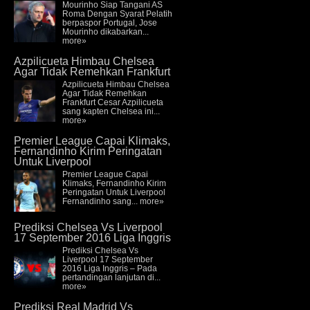
Mourinho Siap Tangani AS
Roma Dengan Syarat Pelatih
berpaspor Portugal, Jose
Mourinho dikabarkan...
more»
Azpilicueta Himbau Chelsea
Agar Tidak Remehkan Frankfurt
Azpilicueta Himbau Chelsea
Agar Tidak Remehkan
Frankfurt Cesar Azpilicueta
sang kapten Chelsea ini...
more»
Premier League Capai Klimaks,
Fernandinho Kirim Peringatan
Untuk Liverpool
Premier League Capai
Klimaks, Fernandinho Kirim
Peringatan Untuk Liverpool
Fernandinho sang...
more»
Prediksi Chelsea Vs Liverpool
17 September 2016 Liga Inggris
Prediksi Chelsea Vs
Liverpool 17 September
2016 Liga Inggris – Pada
pertandingan lanjutan di...
more»
Prediksi Real Madrid Vs