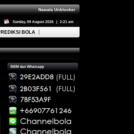
Nawala Unblocker
Sunday, 09 August 2026 | 2:21 am
PREDIKSI BOLA
BBM dan Whatsapp