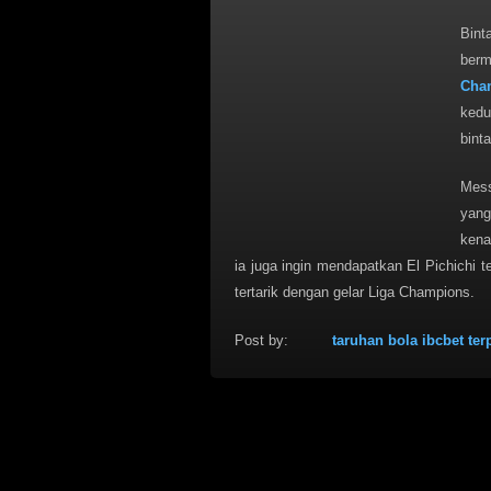
Bint
ber
Cha
kedu
bint
Mess
yang
kena
ia juga ingin mendapatkan El Pichichi t
tertarik dengan gelar Liga Champions.
Post by:
taruhan bola ibcbet ter