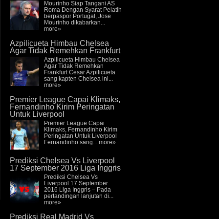
Mourinho Siap Tangani AS
Roma Dengan Syarat Pelatih
berpaspor Portugal, Jose
Mourinho dikabarkan...
more»
Azpilicueta Himbau Chelsea
Agar Tidak Remehkan Frankfurt
Azpilicueta Himbau Chelsea
Agar Tidak Remehkan
Frankfurt Cesar Azpilicueta
sang kapten Chelsea ini...
more»
Premier League Capai Klimaks,
Fernandinho Kirim Peringatan
Untuk Liverpool
Premier League Capai
Klimaks, Fernandinho Kirim
Peringatan Untuk Liverpool
Fernandinho sang...
more»
Prediksi Chelsea Vs Liverpool
17 September 2016 Liga Inggris
Prediksi Chelsea Vs
Liverpool 17 September
2016 Liga Inggris – Pada
pertandingan lanjutan di...
more»
Prediksi Real Madrid Vs