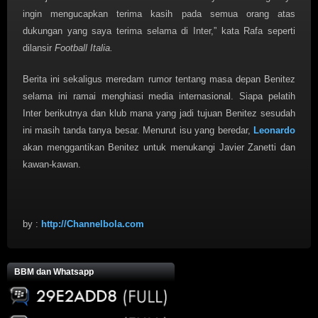
ingin mengucapkan terima kasih pada semua orang atas
dukungan yang saya terima selama di Inter,” kata Rafa seperti
dilansir
Football Italia.
Berita ini sekaligus meredam rumor tentang masa depan Benitez
selama ini ramai menghiasi media internasional. Siapa pelatih
Inter berikutnya dan klub mana yang jadi tujuan Benitez sesudah
ini masih tanda tanya besar. Menurut isu yang beredar,
Leonardo
akan menggantikan Benitez untuk menukangi Javier Zanetti dan
kawan-kawan.
by :
http://Channelbola.com
BBM dan Whatsapp