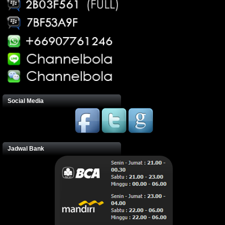
Social Media
Jadwal Bank