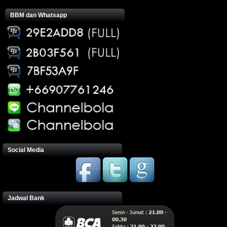
BBM dan Whatsapp
Social Media
Jadwal Bank