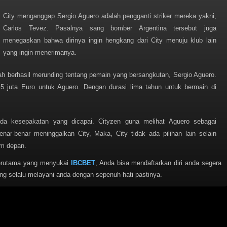
City menganggap Sergio Aguero adalah pengganti striker mereka yakni,
Carlos Tevez. Pasalnya sang bomber Argentina tersebut juga
menegaskan bahwa dirinya ingin hengkang dari City menuju klub lain
yang ingin menerimanya.
lah berhasil merunding tentang pemain yang bersangkutan, Sergio Aguero.
5 juta Euro untuk Aguero. Dengan durasi lima tahun untuk bermain di
da kesepakatan yang dicapai. Cityzen guna melihat Aguero sebagai
nar-benar meninggalkan City, Maka, City tidak ada pilihan lain selain
m depan.
terutama yang menyukai
IBCBET
, Anda bisa mendaftarkan diri anda segera
g selalu melayani anda dengan sepenuh hati pastinya.