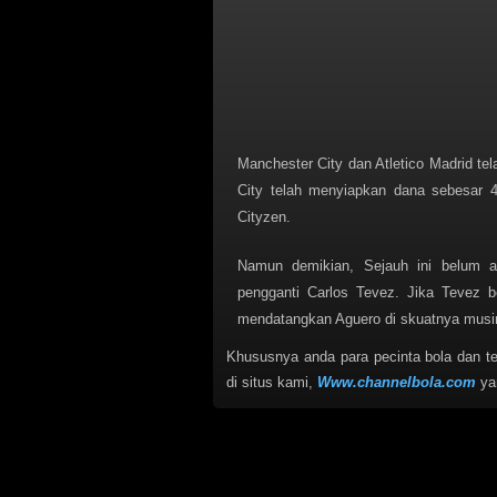
Manchester City dan Atletico Madrid te
City telah menyiapkan dana sebesar 4
Cityzen.
Namun demikian, Sejauh ini belum a
pengganti Carlos Tevez. Jika Tevez be
mendatangkan Aguero di skuatnya musi
Khususnya anda para pecinta bola dan 
di situs kami,
Www.channelbola.com
yan