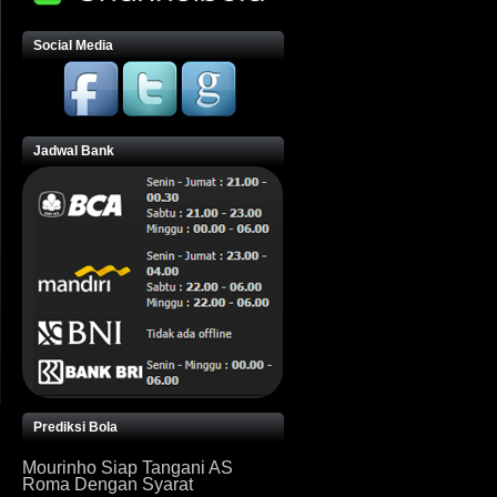
Social Media
Jadwal Bank
Prediksi Bola
Mourinho Siap Tangani AS
Roma Dengan Syarat