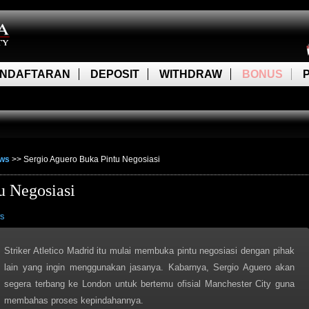
NDAFTARAN
DEPOSIT
WITHDRAW
BONUS
ews
>>
Sergio Aguero Buka Pintu Negosiasi
u Negosiasi
ws
Striker Atletico Madrid itu mulai membuka pintu negosiasi dengan pihak
lain yang ingin menggunakan jasanya. Kabarnya, Sergio Aguero akan
segera terbang ke London untuk bertemu ofisial Manchester City guna
membahas proses kepindahannya.