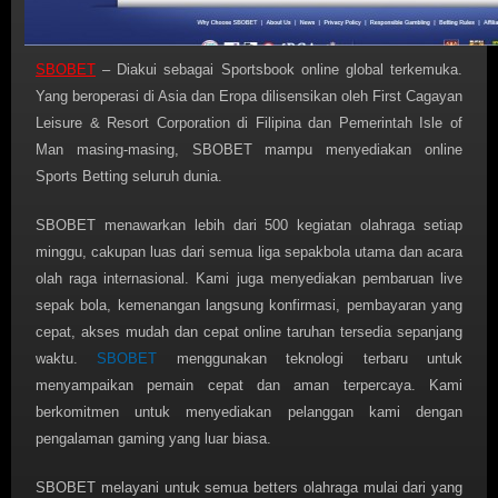
SBOBET
– Diakui sebagai Sportsbook online global terkemuka.
Yang beroperasi di Asia dan Eropa dilisensikan oleh First Cagayan
Leisure & Resort Corporation di Filipina dan Pemerintah Isle of
Man masing-masing, SBOBET mampu menyediakan online
Sports Betting seluruh dunia.
SBOBET menawarkan lebih dari 500 kegiatan olahraga setiap
minggu, cakupan luas dari semua liga sepakbola utama dan acara
olah raga internasional. Kami juga menyediakan pembaruan live
sepak bola, kemenangan langsung konfirmasi, pembayaran yang
cepat, akses mudah dan cepat online taruhan tersedia sepanjang
waktu.
SBOBET
menggunakan teknologi terbaru untuk
menyampaikan pemain cepat dan aman terpercaya. Kami
berkomitmen untuk menyediakan pelanggan kami dengan
pengalaman gaming yang luar biasa.
SBOBET melayani untuk semua betters olahraga mulai dari yang