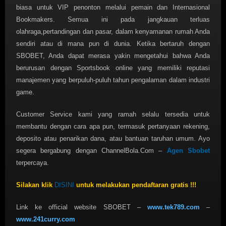
biasa untuk VIP penonton melalui pemain dan Internasional
Bookmakers. Semua ini pada jangkauan terluas
olahraga,pertandingan dan pasar, dalam kenyamanan rumah Anda
sendiri atau di mana pun di dunia. Ketika bertaruh dengan
SBOBET, Anda dapat merasa yakin mengetahui bahwa Anda
berurusan dengan Sportsbook online yang memiliki reputasi
manajemen yang berpuluh-puluh tahun pengalaman dalam industri
game.
Customer Service kami yang ramah selalu tersedia untuk
membantu dengan cara apa pun, termasuk pertanyaan rekening,
deposito atau penarikan dana, atau bantuan taruhan umum. Ayo
segera bergabung dengan ChannelBola.Com –
Agen Sbobet
terpercaya.
Silakan klik
DISINI
untuk melakukan pendaftaran gratis !!
!
Link ke official website SBOBET –
www.tek789.com
–
www.241curry.com