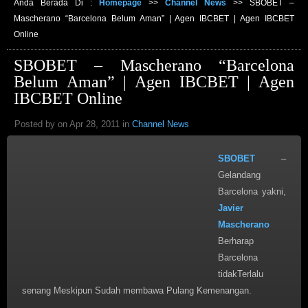
Anda Berada Di :
Homepage
>>
Channel News
>>
SBOBET –
Mascherano “Barcelona Belum Aman” | Agen IBCBET | Agen IBCBET
Online
SBOBET – Mascherano “Barcelona
Belum Aman” | Agen IBCBET | Agen
IBCBET Online
Posted by on Apr 28, 2011 in
Channel News
SBOBET
–
Gelandang
Barcelona yakni,
Javier
Mascherano
Berharap
Barcelona
tidakTerlalu
senang Meskipun Sudah membawa Pulang Kemenangan.