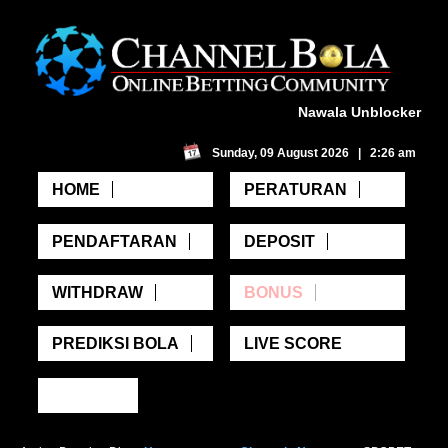
Nawala Unblocker
Sunday, 09 August 2026 | 2:26 am
HOME
PERATURAN
PENDAFTARAN
DEPOSIT
WITHDRAW
BONUS
PREDIKSI BOLA
LIVE SCORE