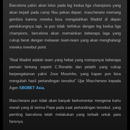
Barcelona yakin akan lolos pada leg kedua liga champions yang
akan terjadi pada camp Nou pekan depan. mascherano memang
gembira karena mereka bisa mengalahkan Madrid di depan
pendukungnya tapi, ia pun tidak terfokus dengan leg kedua liga
champions, bercelona akan memainkan beberapa laga yang
cukup berat dengan melawan team-team yang akan menghalangi
mereka merebut point.
“Real Madrid adalah team yang hebat yang mempunyai beberapa
pemain bintang seperti C.Ronaldo dan pelatih yang cukup
berpengalaman yakni Jose Mourinho, yang kapan pun bisa
mengubah hasil pertandingan tersebut” Ujar Mascherano kepada
Agen
SBOBET Asia.
Mascherano pun tidak akan banyak berkomentar mengenai kartu
merah yang di terima Pepe pada saat pertandingan tersebut, yang
pernting barcelona telah melakukan yang terbaik untuk para
fansnya.