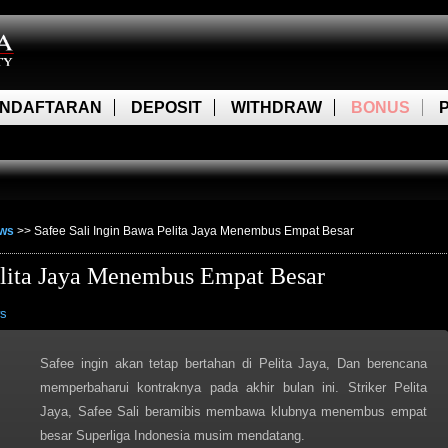
NDAFTARAN
DEPOSIT
WITHDRAW
BONUS
ews
>>
Safee Sali Ingin Bawa Pelita Jaya Menembus Empat Besar
elita Jaya Menembus Empat Besar
ws
Safee ingin akan tetap bertahan di Pelita Jaya, Dan berencana
memperbaharui kontraknya pada akhir bulan ini. Striker Pelita
Jaya, Safee Sali beramibis membawa klubnya menembus empat
besar Superliga Indonesia musim mendatang.