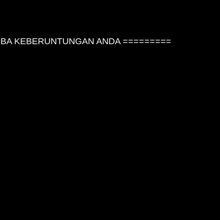
A KEBERUNTUNGAN ANDA =========