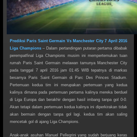
Prediksi Paris Saint Germain Vs Manchester City 7 April 2016
Liga Champions
– Dalam pertandingan putaran pertama dibabak
perempatfinal Liga Champions musim ini mempertemukan tuan
rumah Paris Saint Germain melawan tamunya Manchester City
pada tanggal 7 april 2016 jam 01:45 WIB tepatnya di markas
besarnya Paris Saint Germain di Parc Des Princes Stadium.
Pertemuan kedua tim ini merupakan pertemuan yang kedua
kalinya dimana pada pertemuan pertama kalinya mereka berduel
di Liga Europa dan berakhir dengan hasil imbang tanpa gol 0-0.
Akan tetapi dalam pertemuan kedua kalinya ini diperkirakan tidak
akan bermain dengan tanpa gol lagi. kedua tim akan saling
mencetak gol di ajang Liga Champions.
Anak-anak asuhan Manuel Pellegrini yang sudah berjuang keras