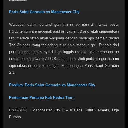
Paris Saint Germain vs Manchester City
Walaupun dalam pertandingan kali ini bermain di markas besar
PSG, tentunya anak-anak asuhan Laurent Blanc lebih diunggulkan
tapi mereka tetap akan waspada dengan beberapa pemain depan
The Citizens yang terkadang bisa saja mencuri gol. Terlebih dari
pertandingan terakhirnya di Liga Inggris mereka bisa membuahkan
empat gol ke gawang AFC Bournemouth. Jadi pertandingan kali ini
diprediksikan berakhir dengan kemenangan Paris Saint Germain
2-1.
Prediksi Paris Saint Germain vs Manchester City
Pertemuan Pertama Kali Kedua Tim :
03/12/2008 : Manchester City 0 – 0 Paris Saint Germain, Liga
Europa