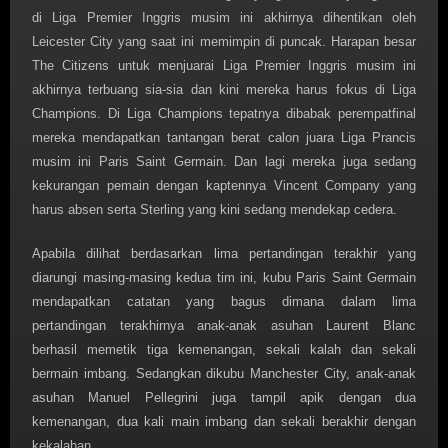
di Liga Premier Inggris musim ini akhirnya dihentikan oleh
Leicester City yang saat ini memimpin di puncak. Harapan besar
The Citizens untuk menjuarai Liga Premier Inggris musim ini
akhirnya terbuang sia-sia dan kini mereka harus fokus di Liga
Champions. Di Liga Champions tepatnya dibabak perempatfinal
mereka mendapatkan tantangan berat calon juara Liga Prancis
musim ini Paris Saint Germain. Dan lagi mereka juga sedang
kekurangan pemain dengan kaptennya Vincent Company yang
harus absen serta Sterling yang kini sedang mendekap cedera.
Apabila dilihat berdasarkan lima pertandingan terakhir yang
diarungi masing-masing kedua tim ini, kubu Paris Saint Germain
mendapatkan catatan yang bagus dimana dalam lima
pertandingan terakhirnya anak-anak asuhan Laurent Blanc
berhasil memetik tiga kemenangan, sekali kalah dan sekali
bermain imbang. Sedangkan dikubu Manchester City, anak-anak
asuhan Manuel Pellegrini juga tampil apik dengan dua
kemenangan, dua kali main imbang dan sekali berakhir dengan
kekalahan.