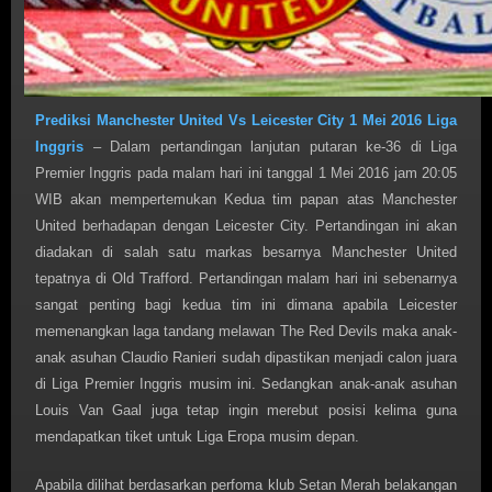
Prediksi Manchester United Vs Leicester City 1 Mei 2016 Liga
Inggris
– Dalam pertandingan lanjutan putaran ke-36 di Liga
Premier Inggris pada malam hari ini tanggal 1 Mei 2016 jam 20:05
WIB akan mempertemukan Kedua tim papan atas Manchester
United berhadapan dengan Leicester City. Pertandingan ini akan
diadakan di salah satu markas besarnya Manchester United
tepatnya di Old Trafford. Pertandingan malam hari ini sebenarnya
sangat penting bagi kedua tim ini dimana apabila Leicester
memenangkan laga tandang melawan The Red Devils maka anak-
anak asuhan Claudio Ranieri sudah dipastikan menjadi calon juara
di Liga Premier Inggris musim ini. Sedangkan anak-anak asuhan
Louis Van Gaal juga tetap ingin merebut posisi kelima guna
mendapatkan tiket untuk Liga Eropa musim depan.
Apabila dilihat berdasarkan perfoma klub Setan Merah belakangan