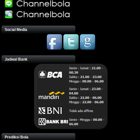
Social Media
Jadwal Bank
Prediksi Bola