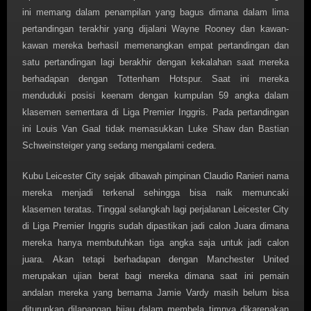
ini memang dalam penampilan yang bagus dimana dalam lima
pertandingan terakhir yang dijalani Wayne Rooney dan kawan-
kawan mereka berhasil memenangkan empat pertandingan dan
satu pertandingan lagi berakhir dengan kekalahan saat mereka
berhadapan dengan Tottenham Hotspur. Saat ini mereka
menduduki posisi keenam dengan kumpulan 59 angka dalam
klasemen sementara di Liga Premier Inggris. Pada pertandingan
ini Louis Van Gaal tidak memasukkan Luke Shaw dan Bastian
Schweinsteiger yang sedang mengalami cedera.
Kubu Leicester City sejak dibawah pimpinan Claudio Ranieri nama
mereka menjadi terkenal sehingga bisa naik memuncaki
klasemen teratas. Tinggal selangkah lagi perjalanan Leicester City
di Liga Premier Inggris sudah dipastikan jadi calon Juara dimana
mereka hanya membutuhkan tiga angka saja untuk jadi calon
juara. Akan tetapi berhadapan dengan Manchester United
merupakan ujian berat bagi mereka dimana saat ini pemain
andalan mereka yang bernama Jamie Vardy masih belum bisa
diturunkan dilapangan hijau dalam membela timnya dikarenakan