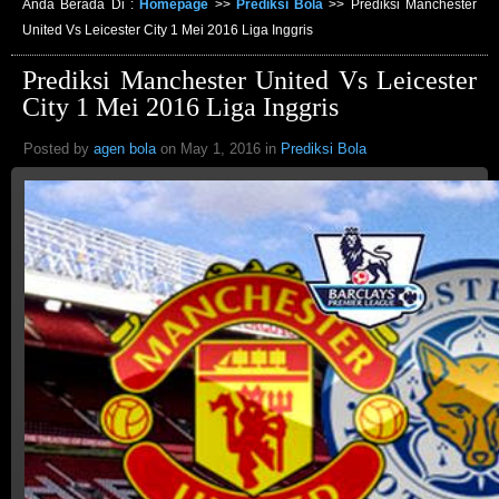
Anda Berada Di :
Homepage
>>
Prediksi Bola
>>
Prediksi Manchester
United Vs Leicester City 1 Mei 2016 Liga Inggris
Prediksi Manchester United Vs Leicester
City 1 Mei 2016 Liga Inggris
Posted by
agen bola
on May 1, 2016 in
Prediksi Bola