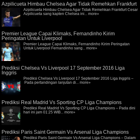
Azpilicueta Himbau Chelsea Agar Tidak Remehkan Frankfurt
Azpilicueta Himbau Chelsea Agar Tidak Remehkan Frankfurt Cesar
Azpilicueta sang kapten Chelsea ini...
more»
Premier League Capai Klimaks, Fernandinho Kirim
Peringatan Untuk Liverpool
Premier League Capai Klimaks, Fernandinho Kirim Peringatan
Untuk Liverpool Fernandinho sang...
more»
Prediksi Chelsea Vs Liverpool 17 September 2016 Liga
Inggris
Prediksi Chelsea Vs Liverpool 17 September 2016 Liga Inggris –
Pada pertandingan lanjutan di...
more»
Prediksi Real Madrid Vs Sporting CP Liga Champions
Prediksi Real Madrid Vs Sporting CP Liga Champions – Pada dini
hari ini jam 01:25 WIB...
more»
Prediksi Paris Saint Germain Vs Arsenal Liga Champions
Prediksi Paris Saint Germain Vs Arsenal Liga Champions – Dalam