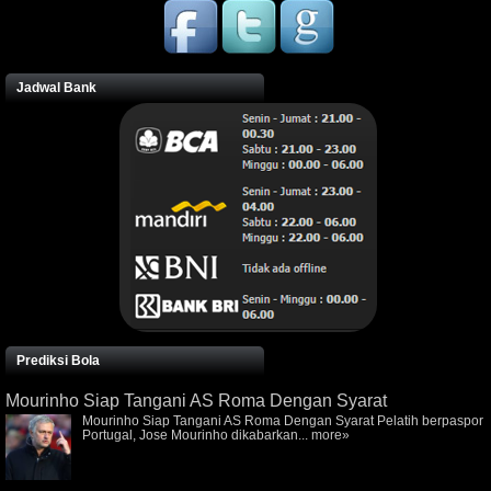
Jadwal Bank
Prediksi Bola
Mourinho Siap Tangani AS Roma Dengan Syarat
Mourinho Siap Tangani AS Roma Dengan Syarat Pelatih berpaspor
Portugal, Jose Mourinho dikabarkan...
more»