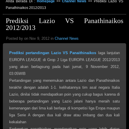
Anda Berada Di :
Homepage
>>
Channel News
>>
Prediksi Lazio VS
Panathinaikos 2012/2013
Prediksi Lazio VS Panathinaikos
2012/2013
Posted by on Nov 9, 2012 in
Channel News
Prediksi pertandingan Lazio VS Panaithinaikos
laga lanjutan
EUROPA LEAGUE di Grop J Liga EUROPA LEAGUE 2012/2013
yang akan berlagsung pada hari jumat, 9 November 2012,
03:05WIB
Pertandingan yang menemukan antara Lazio dan Panathinaikos
terakhir dengan adalah 1-1. kelihatannya tim asal negara Italia
Lazio, dinilai tidak mendapatkan poin yang cukup bagus karena di
beberapa pertandingan yang Lazio jalani hanya meraih satu
kemenangan dari lima kali berlaga di kompetisi liga Eropa maupun
liga Serie A dengan dua kali draw atau imbang dan dua kali
kekalahan
Sedangkan panathiaikos mendapatkan poin yang lebih diatas