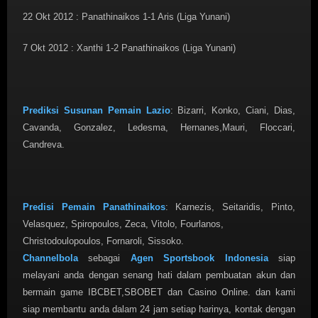
22 Okt 2012 : Panathinaikos 1-1 Aris (Liga Yunani)
7 Okt 2012 : Xanthi 1-2 Panathinaikos (Liga Yunani)
Prediksi Susunan Pemain Lazio
: Bizarri, Konko, Ciani, Dias,
Cavanda, Gonzalez, Ledesma, Hernanes,Mauri, Floccari,
Candreva.
Predisi Pemain Panathinaikos
: Karnezis, Seitaridis, Pinto,
Velasquez, Spiropoulos, Zeca, Vitolo, Fourlanos,
Christodoulopoulos, Fornaroli, Sissoko.
Channelbola
sebagai
Agen Sportsbook Indonesia
siap
melayani anda dengan senang hati dalam pembuatan akun dan
bermain game IBCBET,SBOBET dan Casino Online. dan kami
siap membantu anda dalam 24 jam setiap harinya, kontak dengan