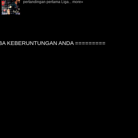
pertandingan pertama Liga...
more»
 KEBERUNTUNGAN ANDA =========