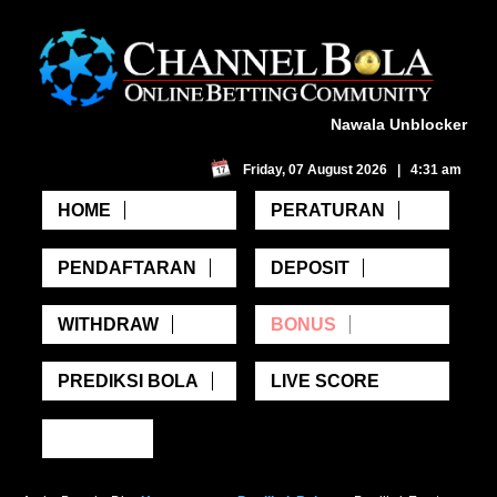
Nawala Unblocker
Friday, 07 August 2026 | 4:31 am
HOME
PERATURAN
PENDAFTARAN
DEPOSIT
WITHDRAW
BONUS
PREDIKSI BOLA
LIVE SCORE