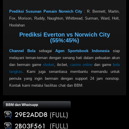
Prediksi Susunan Pemain Norwich City
: R. Bennett, Martin,
Fox, Morison, Ruddy, Naughton, Whitbread, Surman, Ward, Holt,
Hoolahan
Prediksi Everton vs Norwich City
(55%:45%)
Channel Bola
sebagai
Agen Sportsbook Indonesia
siap
melayani teman-teman dengan senang hati dalam pebuatan akun
dan bermain game
sbobet
, ibcbet,
casino online
dan game
bola
tangkas
. Kami juga senantiasa membantu memandu untuk
pemula yang ingin bermain dengan support 24 jam nonstop.
Kontak kami melalui fasilitas chat dan BBM.
BBM dan Whatsapp