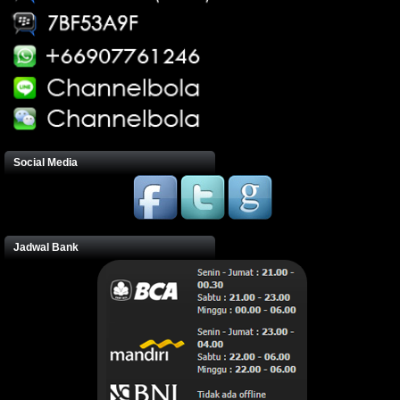
Social Media
Jadwal Bank