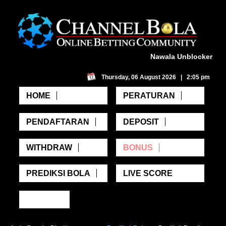
Nawala Unblocker
Thursday, 06 August 2026 | 2:05 pm
HOME
PERATURAN
PENDAFTARAN
DEPOSIT
WITHDRAW
BONUS
PREDIKSI BOLA
LIVE SCORE