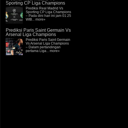
Sporting CP Liga Champions
Prediksi Real Madrid Vs
Sporting CP Liga Champions
– Pada dini hari ini jam 01:25
WIB...
more»
Prediksi Paris Saint Germain Vs
Arsenal Liga Champions
Prediksi Paris Saint Germain
Vs Arsenal Liga Champions
– Dalam pertandingan
pertama Liga...
more»