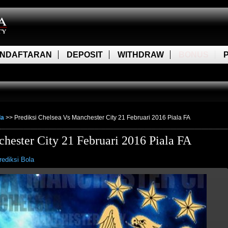
NDAFTARAN
DEPOSIT
WITHDRAW
BONUS
la
>>
Prediksi Chelsea Vs Manchester City 21 Februari 2016 Piala FA
hester City 21 Februari 2016 Piala FA
rediksi Bola