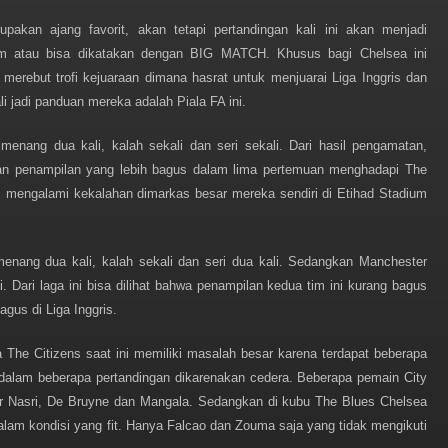
pakan ajang favorit, akan tetapi pertandingan kali ini akan menjadi
im atau bisa dikatakan dengan BIG MATCH. Khusus bagi Chelsea ini
merebut trofi kejuaraan dimana hasrat untuk menjuarai Liga Inggris dan
i jadi panduan mereka adalah Piala FA ini.
menang dua kali, kalah sekali dan seri sekali. Dari hasil pengamatan,
 penampilan yang lebih bagus dalam lima pertemuan menghadapi The
 mengalami kekalahan dimarkas besar mereka sendiri di Etihad Stadium
menang dua kali, kalah sekali dan seri dua kali. Sedangkan Manchester
i. Dari laga ini bisa dilihat bahwa penampilan kedua tim ini kurang bagus
gus di Liga Inggris.
The Citizens saat ini memiliki masalah besar karena terdapat beberapa
dalam beberapa pertandingan dikarenakan cedera. Beberapa pemain City
ir Nasri, De Bruyne dan Mangala. Sedangkan di kubu The Blues Chelsea
am kondisi yang fit. Hanya Falcao dan Zouma saja yang tidak mengikuti