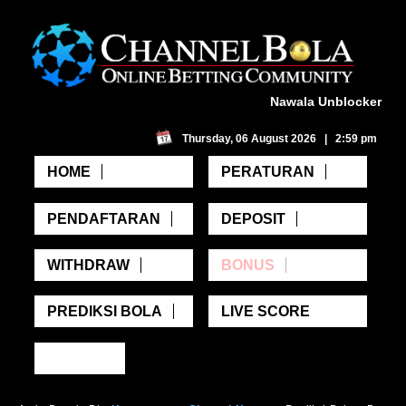
Nawala Unblocker
Thursday, 06 August 2026 | 2:59 pm
HOME
PERATURAN
PENDAFTARAN
DEPOSIT
WITHDRAW
BONUS
PREDIKSI BOLA
LIVE SCORE