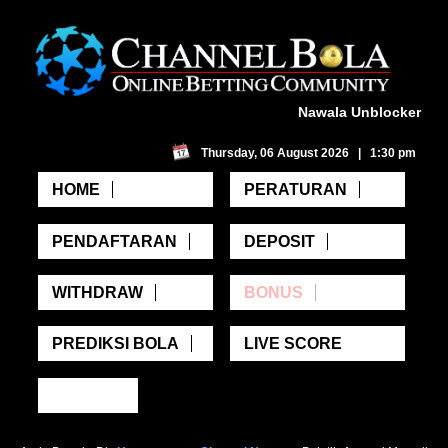
Nawala Unblocker
Thursday, 06 August 2026 | 1:30 pm
HOME
PERATURAN
PENDAFTARAN
DEPOSIT
WITHDRAW
BONUS
PREDIKSI BOLA
LIVE SCORE