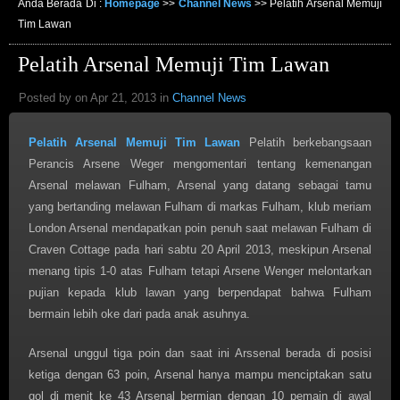
Anda Berada Di :
Homepage
>>
Channel News
>>
Pelatih Arsenal Memuji
Tim Lawan
Pelatih Arsenal Memuji Tim Lawan
Posted by on Apr 21, 2013 in
Channel News
Pelatih Arsenal Memuji Tim Lawan
Pelatih berkebangsaan
Perancis Arsene Weger mengomentari tentang kemenangan
Arsenal melawan Fulham, Arsenal yang datang sebagai tamu
yang bertanding melawan Fulham di markas Fulham, klub meriam
London Arsenal mendapatkan poin penuh saat melawan Fulham di
Craven Cottage pada hari sabtu 20 April 2013, meskipun Arsenal
menang tipis 1-0 atas Fulham tetapi Arsene Wenger melontarkan
pujian kepada klub lawan yang berpendapat bahwa Fulham
bermain lebih oke dari pada anak asuhnya.
Arsenal unggul tiga poin dan saat ini Arssenal berada di posisi
ketiga dengan 63 poin, Arsenal hanya mampu menciptakan satu
gol di menit ke 43 Arsenal bermian dengan 10 pemain di awal