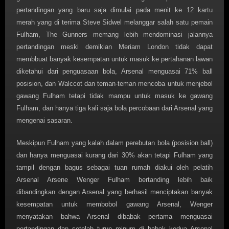
pertandingan yang baru saja dimulai pada menit ke 12 kartu
merah yang di terima Steve Sidwel melanggar salah satu pemain
Fulham, The Gunners memang lebih mendominasi jalannya
pertandingan meski demikian Meriam London tidak dapat
membbuat banyak kesempatan untuk masuk ke pertahanan lawan
diketahui dari penguasaan bola, Arsenal menguasai 71% ball
posision, dan Walccot dan teman-teman mencoba untuk menjebol
gawang Fulham tetapi tidak mampu untuk masuk ke gawang
Fulham, dan hanya tiga kali saja bola percobaan dari Arsenal yang
mengenai sasaran.
Meskipun Fulham yang kalah dalam perebutan bola (posision ball)
dan hanya menguasai kurang dari 30% akan tetapi Fulham yang
tampil dengan bagus sebagai tuan rumah diakui oleh pelatih
Arsenal Arsene Wenger Fulham bertanding lebih baik
dibandingkan dengan Arsenal yang berhasil menciptakan banyak
kesempatan untuk membobol gawang Arsenal, Wenger
menyatakan bahwa Arsenal dibabak pertama menguasai
pertandingan dan setelah turun minum di babak kedua Arsenal