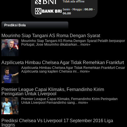
Prediksi Bola
Mourinho Siap Tangani AS Roma Dengan Syarat
Mourinho Siap Tangani AS Roma Dengan Syarat Pelatih berpaspor
Portugal, Jose Mourinho dikabarkan...
more»
Azpilicueta Himbau Chelsea Agar Tidak Remehkan Frankfurt
Azpilicueta Himbau Chelsea Agar Tidak Remehkan Frankfurt Cesar
Azpilicueta sang kapten Chelsea ini...
more»
Premier League Capai Klimaks, Fernandinho Kirim
Peringatan Untuk Liverpool
Premier League Capai Klimaks, Fernandinho Kirim Peringatan
Untuk Liverpool Fernandinho sang...
more»
Prediksi Chelsea Vs Liverpool 17 September 2016 Liga
Inggris