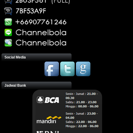
Social Media
Jadwal Bank