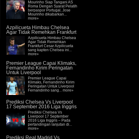
Mourinho Siap Tangani AS
Roma Dengan Syarat Pelatih
berpaspor Portugal, Jose
Mourinho dikabarkan...
more»
Azpilicueta Himbau Chelsea
Agar Tidak Remehkan Frankfurt
Azpilicueta Himbau Chelsea
Agar Tidak Remehkan
Frankfurt Cesar Azpilicueta
sang kapten Chelsea ini...
more»
Premier League Capai Klimaks,
Fernandinho Kirim Peringatan
Untuk Liverpool
Premier League Capai
Klimaks, Fernandinho Kirim
Peringatan Untuk Liverpool
Fernandinho sang...
more»
Prediksi Chelsea Vs Liverpool
17 September 2016 Liga Inggris
Prediksi Chelsea Vs
Liverpool 17 September
2016 Liga Inggris – Pada
pertandingan lanjutan di...
more»
Prediksi Real Madrid Vs