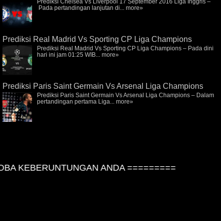
Prediksi Chelsea Vs Liverpool 17 September 2016 Liga Inggris –
Pada pertandingan lanjutan di...
more»
Prediksi Real Madrid Vs Sporting CP Liga Champions
Prediksi Real Madrid Vs Sporting CP Liga Champions – Pada dini
hari ini jam 01:25 WIB...
more»
Prediksi Paris Saint Germain Vs Arsenal Liga Champions
Prediksi Paris Saint Germain Vs Arsenal Liga Champions – Dalam
pertandingan pertama Liga...
more»
BA KEBERUNTUNGAN ANDA =========