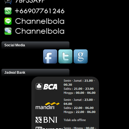
Social Media
Jadwal Bank