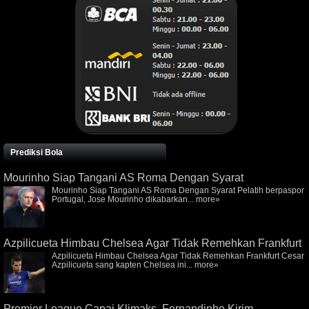
Prediksi Bola
Mourinho Siap Tangani AS Roma Dengan Syarat
Mourinho Siap Tangani AS Roma Dengan Syarat Pelatih berpaspor
Portugal, Jose Mourinho dikabarkan...
more»
Azpilicueta Himbau Chelsea Agar Tidak Remehkan Frankfurt
Azpilicueta Himbau Chelsea Agar Tidak Remehkan Frankfurt Cesar
Azpilicueta sang kapten Chelsea ini...
more»
Premier League Capai Klimaks, Fernandinho Kirim