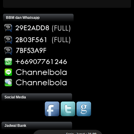
BBM dan Whatsapp
Social Media
Jadwal Bank