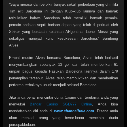
“Saya merasa dan berpikir banyak sekali perbedaan yang di miliki
Tim elit Barcelona ini dengan Klub-klub lainnya dan banyak
terbuktikan bahwa Barcelona telah memiliki banyak pemain-
pemain andalan seprti barisan depan yang telah di perkuat oleh
Striker yang berdarah kelahiran ARgentina, Lionel Messi yang
sekaligus manejadi kunci kesuksesan Barcelona,” Sambung
Alves.
Empat musim Alves bersama Barcelona, Alves telah berhasil
menyumbangkan sebanyak 13 gol dan telah memberikan 61
umpan bagus kepada Pasukan Barcelona laennya dalam 179
penampilan tersebut. Alves telah membuktikan dan memberikan
performa terbaiknya unutk menjadi sekuad Barcelona.
Jika anda benar mencintai dunia Casino dan terutama anda yang
menyukai
Bandar Casino SGD777 Online
, Anda bisa
mendaftarkan diri anda di
www.channelbola.com
. Disana anda
akan menjadi orang yang benar-benar mencintai dunia
persepakbolaan.