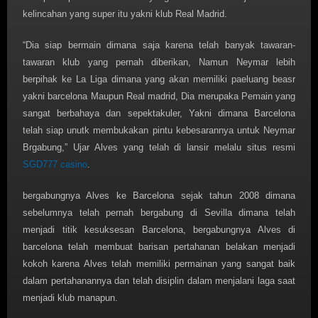
kelincahan yang super itu yakni klub Real Madrid.
“Dia siap bermain dimana saja karena telah banyak tawaran-
tawaran klub yang pernah diberikan, Namun Neymar lebih
berpihak ke La Liga dimana yang akan memiliki paeluang beasr
yakni barcelona Maupun Real madrid, Dia merupaka Pemain yang
sangat berbahaya dan sepektakuler, Yakni dimana Barcelona
telah siap unutk membukakan pintu kebesarannya untuk Neymar
Brgabung,” Ujar Alves yang telah di lansir melalu situs resmi
SGD777 casino
.
bergabungnya Alves ke Barcelona sejak tahun 2008 dimana
sebelumnya telah pernah bergabung di Sevilla dimana telah
menjadi titik kesuksesan Barcelona, bergabungnya Alves di
barcelona telah membuat barisan pertahanan belakan menjadi
kokoh karena Alves telah memiliki permainan yang sangat baik
dalam pertahanannya dan telah disiplin dalam menjalani laga saat
menjadi klub manapun.