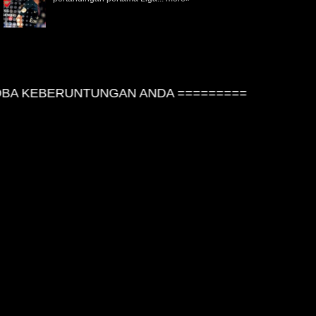
A KEBERUNTUNGAN ANDA =========