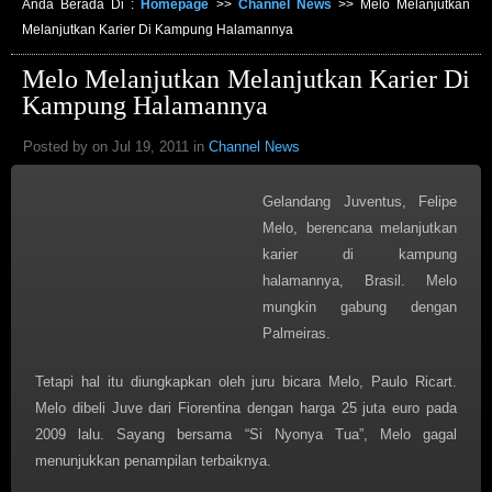
Anda Berada Di :
Homepage
>>
Channel News
>>
Melo Melanjutkan
Melanjutkan Karier Di Kampung Halamannya
Melo Melanjutkan Melanjutkan Karier Di
Kampung Halamannya
Posted by on Jul 19, 2011 in
Channel News
Gelandang Juventus, Felipe
Melo, berencana melanjutkan
karier di kampung
halamannya, Brasil. Melo
mungkin gabung dengan
Palmeiras.
Tetapi hal itu diungkapkan oleh juru bicara Melo, Paulo Ricart.
Melo dibeli Juve dari Fiorentina dengan harga 25 juta euro pada
2009 lalu. Sayang bersama “Si Nyonya Tua”, Melo gagal
menunjukkan penampilan terbaiknya.