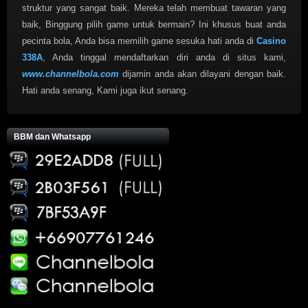
struktur yang sangat baik. Mereka telah membuat tawaran yang
baik, Binggung pilih game untuk bermain? Ini khusus buat anda
pecinta bola, Anda bisa memilih game sesuka hati anda di
Casino
338A
, Anda tinggal mendaftarkan diri anda di situs kami,
www.channelbola.com
dijamin anda akan dilayani dengan baik.
Hati anda senang, Kami juga ikut senang.
BBM dan Whatsapp