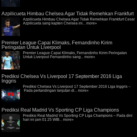
Azpilicueta Himbau Chelsea Agar Tidak Remehkan Frankfurt
Azpilicueta Himbau Chelsea Agar Tidak Remehkan Frankfurt Cesar
Azpilicueta sang kapten Chelsea ini...
more»
Premier League Capai Klimaks, Fernandinho Kirim
Peringatan Untuk Liverpool
Premier League Capai Klimaks, Fernandinho Kirim Peringatan
Untuk Liverpool Fernandinho sang...
more»
Prediksi Chelsea Vs Liverpool 17 September 2016 Liga
Inggris
Prediksi Chelsea Vs Liverpool 17 September 2016 Liga Inggris –
Pada pertandingan lanjutan di...
more»
Prediksi Real Madrid Vs Sporting CP Liga Champions
Prediksi Real Madrid Vs Sporting CP Liga Champions – Pada dini
hari ini jam 01:25 WIB...
more»