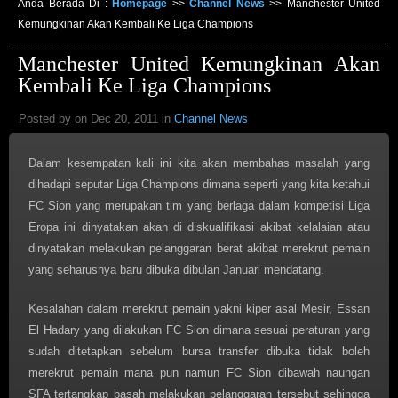
Anda Berada Di :
Homepage
>>
Channel News
>>
Manchester United
Kemungkinan Akan Kembali Ke Liga Champions
Manchester United Kemungkinan Akan
Kembali Ke Liga Champions
Posted by on Dec 20, 2011 in
Channel News
Dalam kesempatan kali ini kita akan membahas masalah yang
dihadapi seputar Liga Champions dimana seperti yang kita ketahui
FC Sion yang merupakan tim yang berlaga dalam kompetisi Liga
Eropa ini dinyatakan akan di diskualifikasi akibat kelalaian atau
dinyatakan melakukan pelanggaran berat akibat merekrut pemain
yang seharusnya baru dibuka dibulan Januari mendatang.
Kesalahan dalam merekrut pemain yakni kiper asal Mesir, Essan
El Hadary yang dilakukan FC Sion dimana sesuai peraturan yang
sudah ditetapkan sebelum bursa transfer dibuka tidak boleh
merekrut pemain mana pun namun FC Sion dibawah naungan
SFA tertangkap basah melakukan pelanggaran tersebut sehingga