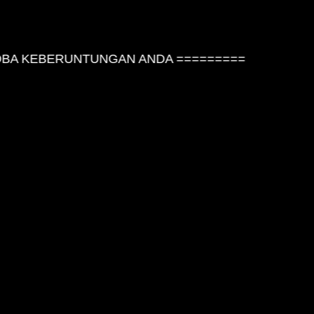
A KEBERUNTUNGAN ANDA =========