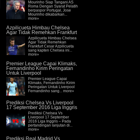
Mourinho Siap Tangani AS
Roma Dengan Syarat Pelatih
berpaspor Portugal, Jose
Mourinho dikabarkan...
more»
Azpilicueta Himbau Chelsea
Agar Tidak Remehkan Frankfurt
Azpilicueta Himbau Chelsea
Agar Tidak Remehkan
Frankfurt Cesar Azpilicueta
sang kapten Chelsea ini...
more»
Premier League Capai Klimaks,
Fernandinho Kirim Peringatan
Untuk Liverpool
Premier League Capai
Klimaks, Fernandinho Kirim
Peringatan Untuk Liverpool
Fernandinho sang...
more»
Prediksi Chelsea Vs Liverpool
17 September 2016 Liga Inggris
Prediksi Chelsea Vs
Liverpool 17 September
2016 Liga Inggris – Pada
pertandingan lanjutan di...
more»
Prediksi Real Madrid Vs