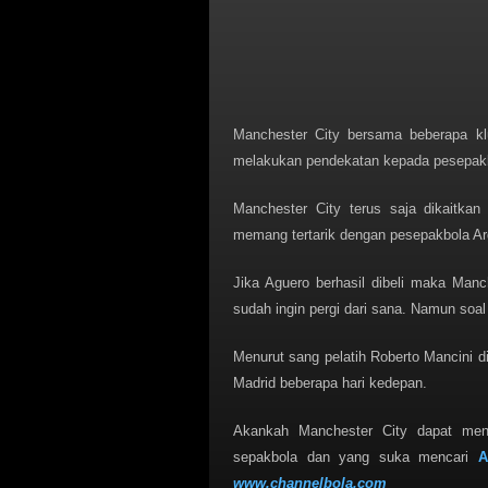
Manchester City bersama beberapa klu
melakukan pendekatan kepada pesepakbo
Manchester City terus saja dikaitka
memang tertarik dengan pesepakbola Ar
Jika Aguero berhasil dibeli maka Manc
sudah ingin pergi dari sana. Namun so
Menurut sang pelatih Roberto Mancini d
Madrid beberapa hari kedepan.
Akankah Manchester City dapat me
sepakbola dan yang suka mencari
A
www.channelbola.com