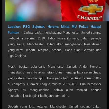
Lupakan PSG Sejenak, Hererra Minta MU Fokus Hadapi
Fulham
– Jadwal padat menghadang Manchester United sampai
pada akhir Februari 2019. Tidak hanya itu saja, dalam periode
yang sama, Manchester United akan menghadapi lawan-lawan
yang berat seperti Liverpool, Arsenal, Paris Siant-Germain dan
juga Chelsea.
Meski begitu, gelandang Manchester United, Ander Herrera,
menyebut timnya itu akan tetap fokus menatap laga selanjutnya,
yaitu ketika menghadapi Fulham pada hari Sabtu 9 Februari 2019
di kompetisi Premier League musim 2018-2019. Pria berpaspor
Spanyol itu mengucapkan, bahwa akan menjadi sebuah
kesalahan jika berpikir lebih jauh dari hal itu.
Seperti yang kita ketahui, Manchester United sedang dalam