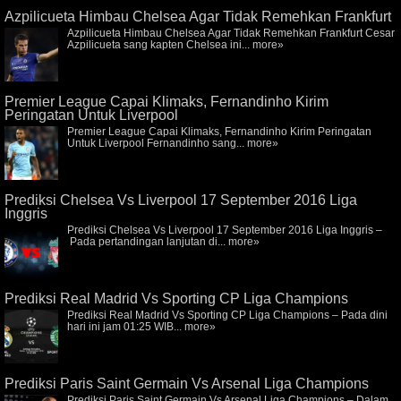
Azpilicueta Himbau Chelsea Agar Tidak Remehkan Frankfurt
Azpilicueta Himbau Chelsea Agar Tidak Remehkan Frankfurt Cesar
Azpilicueta sang kapten Chelsea ini...
more»
Premier League Capai Klimaks, Fernandinho Kirim
Peringatan Untuk Liverpool
Premier League Capai Klimaks, Fernandinho Kirim Peringatan
Untuk Liverpool Fernandinho sang...
more»
Prediksi Chelsea Vs Liverpool 17 September 2016 Liga
Inggris
Prediksi Chelsea Vs Liverpool 17 September 2016 Liga Inggris –
Pada pertandingan lanjutan di...
more»
Prediksi Real Madrid Vs Sporting CP Liga Champions
Prediksi Real Madrid Vs Sporting CP Liga Champions – Pada dini
hari ini jam 01:25 WIB...
more»
Prediksi Paris Saint Germain Vs Arsenal Liga Champions
Prediksi Paris Saint Germain Vs Arsenal Liga Champions – Dalam