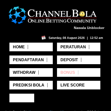
Nawala Unblocker
Saturday, 08 August 2026 | 12:52 am
HOME
PERATURAN
PENDAFTARAN
DEPOSIT
WITHDRAW
BONUS
PREDIKSI BOLA
LIVE SCORE