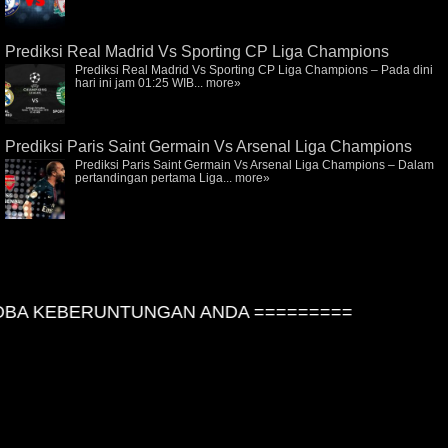
Prediksi Real Madrid Vs Sporting CP Liga Champions
Prediksi Real Madrid Vs Sporting CP Liga Champions – Pada dini
hari ini jam 01:25 WIB...
more»
Prediksi Paris Saint Germain Vs Arsenal Liga Champions
Prediksi Paris Saint Germain Vs Arsenal Liga Champions – Dalam
pertandingan pertama Liga...
more»
BA KEBERUNTUNGAN ANDA =========