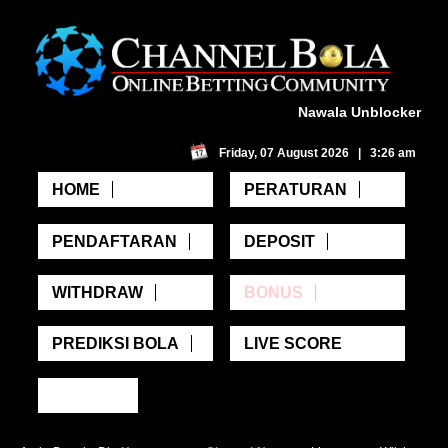
Nawala Unblocker
Friday, 07 August 2026 | 3:26 am
HOME
PERATURAN
PENDAFTARAN
DEPOSIT
WITHDRAW
BONUS
PREDIKSI BOLA
LIVE SCORE