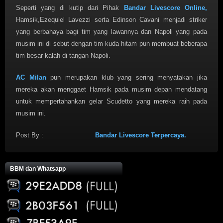
Seperti yang di kutip dari Pihak
Bandar Livescore Online,
Hamsik,Ezequiel Lavezzi serta Edinson Cavani menjadi striker
yang berbahaya bagi tim yang lawannya dan Napoli yang pada
musim ini di sebut dengan tim kuda hitam pun membuat beberapa
tim besar kalah di tangan Napoli.
AC Milan
pun merupakan klub yang sering menyatakan jika
mereka akan menggaet Hamsik pada musim depan mendatang
untuk mempertahankan gelar Scudetto yang mereka raih pada
musim ini.
Post By :
Bandar Livescore Terpercaya.
BBM dan Whatsapp