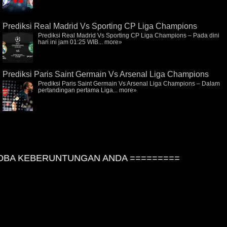
Prediksi Real Madrid Vs Sporting CP Liga Champions
Prediksi Real Madrid Vs Sporting CP Liga Champions – Pada dini
hari ini jam 01:25 WIB...
more»
Prediksi Paris Saint Germain Vs Arsenal Liga Champions
Prediksi Paris Saint Germain Vs Arsenal Liga Champions – Dalam
pertandingan pertama Liga...
more»
BA KEBERUNTUNGAN ANDA =========