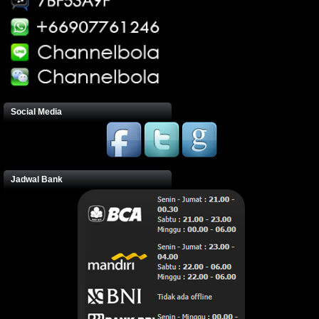
Social Media
Jadwal Bank