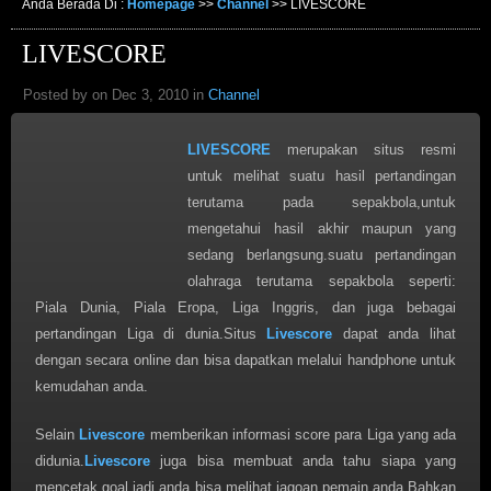
Anda Berada Di :
Homepage
>>
Channel
>>
LIVESCORE
LIVESCORE
Posted by on Dec 3, 2010 in
Channel
LIVESCORE
merupakan situs resmi
untuk melihat suatu hasil pertandingan
terutama pada sepakbola,untuk
mengetahui hasil akhir maupun yang
sedang berlangsung.suatu pertandingan
olahraga terutama sepakbola seperti:
Piala Dunia, Piala Eropa, Liga Inggris, dan juga bebagai
pertandingan Liga di dunia.Situs
Livescore
dapat anda lihat
dengan secara online dan bisa dapatkan melalui handphone untuk
kemudahan anda.
Selain
Livescore
memberikan informasi score para Liga yang ada
didunia.
Livescore
juga bisa membuat anda tahu siapa yang
mencetak goal jadi anda bisa melihat jagoan pemain anda.Bahkan