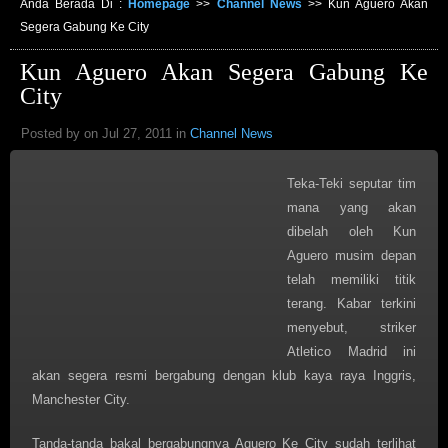
Anda Berada Di :
Homepage
>>
Channel News
>>
Kun Aguero Akan
Segera Gabung Ke City
Kun Aguero Akan Segera Gabung Ke
City
Posted by on Jul 27, 2011 in
Channel News
Teka-Teki seputar tim
mana yang akan
dibelah oleh Kun
Aguero musim depan
telah memiliki titik
terang. Kabar terkini
menyebut, striker
Atletico Madrid ini
akan segera resmi bergabung dengan klub kaya raya Inggris,
Manchester City.
Tanda-tanda bakal bergabungnya Aguero Ke City sudah terlihat