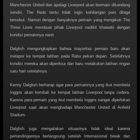
Manchester United dan apalagi Liverpool akan bermain dikandang
sendiri, The Reds tentu tidak ingin kehilangan poin dilaga
tersebut. Namun dengan banyaknya pemain yang mengikuti The
Three Lions membuat pihak Liverpool sedikit khawatir dengan
kondisi pemainnya nanti.
Dalglish mengungkapkan bahwa mayoritas pemain baru akan
melapor ke tempat latihan pada Rabu pekan depan. Setelahnya
kondisi mereka akan diperiksa dan baru melakukan latihan ringan
satu hari setelahnya.
Kenny Dalglish berharap agar para pemainnya yang ikut membela
Inggris akan kembali ke tempat latihan Liverpool tanpa cedera.
Karena para pemain yang ikut membela Inggris sangat diperlukan
Liverpool saat akan menghadapi Manchester United di Anfield
Stadium.
Dalglish juga mengatakan situasinya tidak ideal karena
pertandingannya berlangsung setelah Internasional break dan