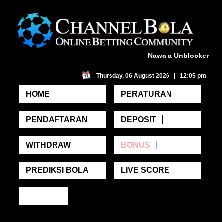
Nawala Unblocker
Thursday, 06 August 2026 | 12:05 pm
HOME
PERATURAN
PENDAFTARAN
DEPOSIT
WITHDRAW
BONUS
PREDIKSI BOLA
LIVE SCORE