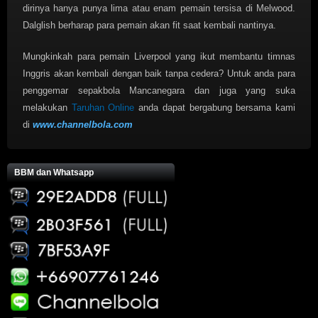
dirinya hanya punya lima atau enam pemain tersisa di Melwood.
Dalglish berharap para pemain akan fit saat kembali nantinya.
Mungkinkah para pemain Liverpool yang ikut membantu timnas
Inggris akan kembali dengan baik tanpa cedera? Untuk anda para
penggemar sepakbola Mancanegara dan juga yang suka
melakukan
Taruhan Online
anda dapat bergabung bersama kami
di
www.channelbola.com
BBM dan Whatsapp