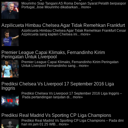
Mourinho Siap Tangani AS Roma Dengan Syarat Pelatih berpaspor
Portugal, Jose Mourinho dikabarkan...
more»
Azpilicueta Himbau Chelsea Agar Tidak Remehkan Frankfurt
Azpilicueta Himbau Chelsea Agar Tidak Remehkan Frankfurt Cesar
Azpilicueta sang kapten Chelsea ini...
more»
Premier League Capai Klimaks, Fernandinho Kirim
Peringatan Untuk Liverpool
Premier League Capai Klimaks, Fernandinho Kirim Peringatan
Untuk Liverpool Fernandinho sang...
more»
Prediksi Chelsea Vs Liverpool 17 September 2016 Liga
Inggris
Prediksi Chelsea Vs Liverpool 17 September 2016 Liga Inggris –
Pada pertandingan lanjutan di...
more»
Prediksi Real Madrid Vs Sporting CP Liga Champions
Prediksi Real Madrid Vs Sporting CP Liga Champions – Pada dini
hari ini jam 01:25 WIB...
more»