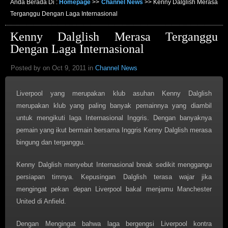
Anda Berada Di :
Homepage
>>
Channel News
>>
Kenny Dalglish Merasa
Terganggu Dengan Laga Internasional
Kenny Dalglish Merasa Terganggu
Dengan Laga Internasional
Posted by on Oct 9, 2011 in
Channel News
Liverpool yang merupakan klub asuhan Kenny Dalglish
merupakan klub yang paling banyak pemainnya yang diambil
untuk mengikuti laga Internasional Inggris. Dengan banyaknya
pemain yang ikut bermain bersama Inggris Kenny Dalglish merasa
bingung dan terganggu.
Kenny Dalglish menyebut Internasional break sedikit menggangu
persiapan timnya. Kepusingan Dalglish terasa wajar jika
mengingat pekan depan Liverpool bakal menjamu Manchester
United di Anfield.
Dengan Mengingat bahwa laga bergengsi Liverpool kontra