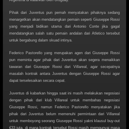
Pihak dari Juventus pun pernah menyatakan pihaknya sedang
menargetkan akan mendatangkan pemain seperti Giuseppe Rossi
yang menjadi bidikan utama dari Antonio Conte jika gagal
mendatangkan salah satu pemain andalan dari Atletico tersebut
untuk bergabung dalam skuad intinya.
Federico Pastorello yang merupakan agen dari Giuseppe Rossi
pun meminta agar pihak dari Juventus akan segera menaikkan
tawaran dari Giuseppe Roosi dari Villareal, agar secepatnya
masalah kontrak antara Juventus dengan Giuseppe Rossi agar
dapat terselesaikan secara cepat.
Juventus di kabarkan hingga saat ini masih melakukan negosiasi
dengan pihak dari klub Villareal untuk membahas negosiasi
Giuseppe Rossi, namun Federico Pastorello menyatakan jika
pihak dari Juventus belum memenuhi permintaan dari Villareal
untuk memboyong seorang Giuseppe Rossi yakni klausul buy-out
€33 juta, di mana kontrak tersebut Rossi masih mempunyai masa