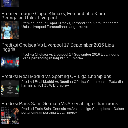
Premier League Capai Klimaks, Fernandinho Kirim
Peringatan Untuk Liverpool
Premier League Capai Klimaks, Fernandinho Kirim Peringatan
Untuk Liverpool Fernandinho sang...
more»
Prediksi Chelsea Vs Liverpool 17 September 2016 Liga
Inggris
Prediksi Chelsea Vs Liverpool 17 September 2016 Liga Inggris –
Pada pertandingan lanjutan di...
more»
Prediksi Real Madrid Vs Sporting CP Liga Champions
Prediksi Real Madrid Vs Sporting CP Liga Champions – Pada dini
hari ini jam 01:25 WIB...
more»
Prediksi Paris Saint Germain Vs Arsenal Liga Champions
Prediksi Paris Saint Germain Vs Arsenal Liga Champions – Dalam
pertandingan pertama Liga...
more»