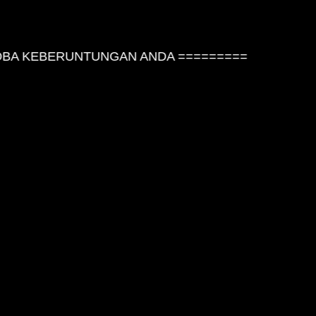
A KEBERUNTUNGAN ANDA =========