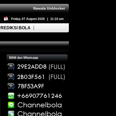
Nawala Unblocker
Friday, 07 August 2026 | 11:10 am
PREDIKSI BOLA
BBM dan Whatsapp