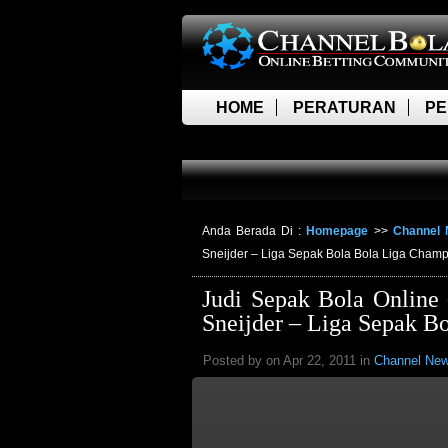
HOME
PERATURAN
PE
LIVE SCORE
Anda Berada Di :
Homepage
>>
Channel
Sneijder – Liga Sepak Bola Bola Liga Cham
Judi Sepak Bola Online
Sneijder – Liga Sepak B
Posted by on Apr 22, 2011 in
Channel Ne