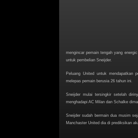
mengincar pemain tengah yang energic 
untuk pembelian Sneijder.
Peluang United untuk mendapatkan pe
melepas pemain berusia 26 tahun ini.
Sneijder mulai tersingkir setelah dir
menghadapi AC Milan dan Schalke diman
Sneijder sudah bermain dua musim seja
Manchaster United dia di prediksikan a