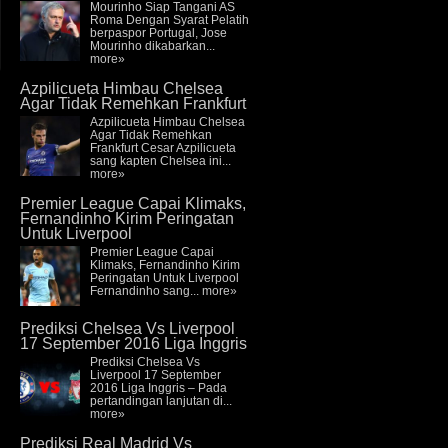
Mourinho Siap Tangani AS
Roma Dengan Syarat Pelatih
berpaspor Portugal, Jose
Mourinho dikabarkan...
more»
Azpilicueta Himbau Chelsea
Agar Tidak Remehkan Frankfurt
Azpilicueta Himbau Chelsea
Agar Tidak Remehkan
Frankfurt Cesar Azpilicueta
sang kapten Chelsea ini...
more»
Premier League Capai Klimaks,
Fernandinho Kirim Peringatan
Untuk Liverpool
Premier League Capai
Klimaks, Fernandinho Kirim
Peringatan Untuk Liverpool
Fernandinho sang...
more»
Prediksi Chelsea Vs Liverpool
17 September 2016 Liga Inggris
Prediksi Chelsea Vs
Liverpool 17 September
2016 Liga Inggris – Pada
pertandingan lanjutan di...
more»
Prediksi Real Madrid Vs