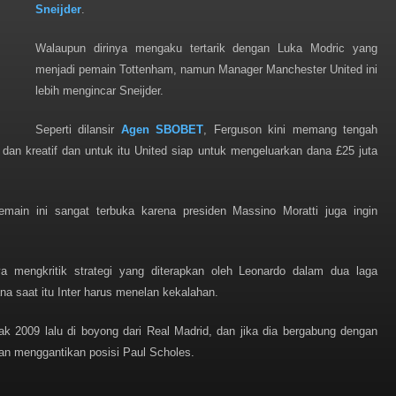
Sneijder
.
Walaupun dirinya mengaku tertarik dengan Luka Modric yang
menjadi pemain Tottenham, namun Manager Manchester United ini
lebih mengincar Sneijder.
Seperti dilansir
Agen SBOBET
, Ferguson kini memang tengah
dan kreatif dan untuk itu United siap untuk mengeluarkan dana £25 juta
main ini sangat terbuka karena presiden Massino Moratti juga ingin
inya mengkritik strategi yang diterapkan oleh Leonardo dalam dua laga
a saat itu Inter harus menelan kekalahan.
k 2009 lalu di boyong dari Real Madrid, dan jika dia bergabung dengan
kan menggantikan posisi Paul Scholes.