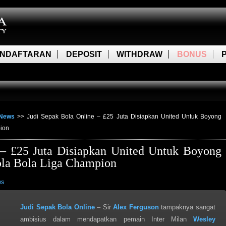
NDAFTARAN
DEPOSIT
WITHDRAW
BONUS
 News
>>
Judi Sepak Bola Online – £25 Juta Disiapkan United Untuk Boyong
pion
 – £25 Juta Disiapkan United Untuk Boyong
ola Bola Liga Champion
ws
Judi Sepak Bola Online
– Sir
Alex Ferguson
tampaknya sangat
ambisius dalam mendapatkan pemain Inter Milan
Wesley