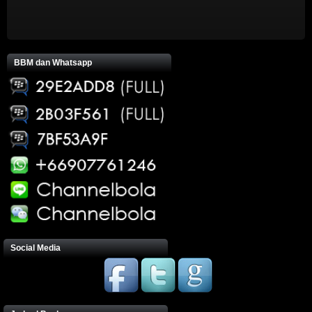
BBM dan Whatsapp
Social Media