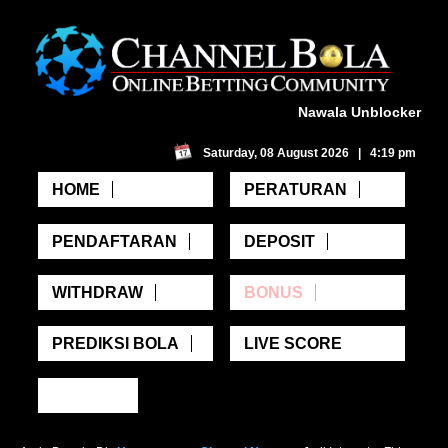
Nawala Unblocker
Saturday, 08 August 2026 | 4:19 pm
HOME
PERATURAN
PENDAFTARAN
DEPOSIT
WITHDRAW
BONUS
PREDIKSI BOLA
LIVE SCORE