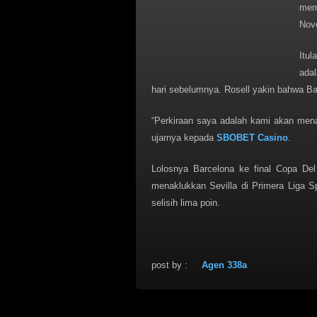
me
Nove
Itul
adal
hari sebelumnya. Rosell yakin bahwa Bar
“Perkiraan saya adalah kami akan mena
ujarnya kepada
SBOBET Casino
.
Lolosnya Barcelona ke final Copa De
menaklukkan Sevilla di Primera Liga S
selisih lima poin.
post by :
Agen 338a