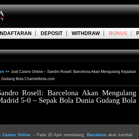
NDAFTARAN
DEPOSIT
WITHDRAW
BONUS
ews
>>
Judi Casino Online – Sandro Rosell: Barcelona Akan Mengulang Kejadian
a Gudang Bola Channelbola.com
Sandro Rosell: Barcelona Akan Mengulang
adrid 5-0 – Sepak Bola Dunia Gudang Bola
s
i Casino Online
– Pada 20 April mendatang,
Barcelona
akan kembali