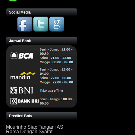
Social Media
Jadwal Bank
Prediksi Bola
Mourinho Siap Tangani AS
Roma Dengan Syarat