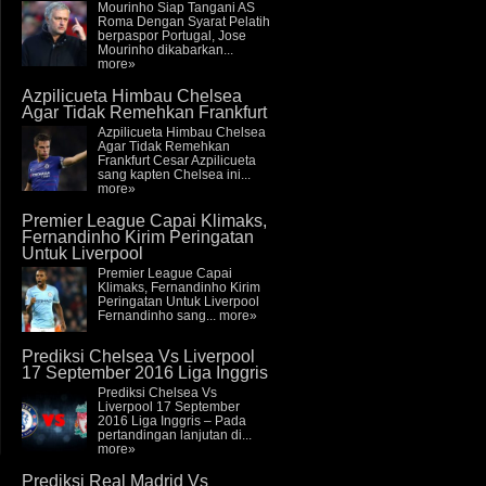
Mourinho Siap Tangani AS
Roma Dengan Syarat Pelatih
berpaspor Portugal, Jose
Mourinho dikabarkan...
more»
Azpilicueta Himbau Chelsea
Agar Tidak Remehkan Frankfurt
Azpilicueta Himbau Chelsea
Agar Tidak Remehkan
Frankfurt Cesar Azpilicueta
sang kapten Chelsea ini...
more»
Premier League Capai Klimaks,
Fernandinho Kirim Peringatan
Untuk Liverpool
Premier League Capai
Klimaks, Fernandinho Kirim
Peringatan Untuk Liverpool
Fernandinho sang...
more»
Prediksi Chelsea Vs Liverpool
17 September 2016 Liga Inggris
Prediksi Chelsea Vs
Liverpool 17 September
2016 Liga Inggris – Pada
pertandingan lanjutan di...
more»
Prediksi Real Madrid Vs