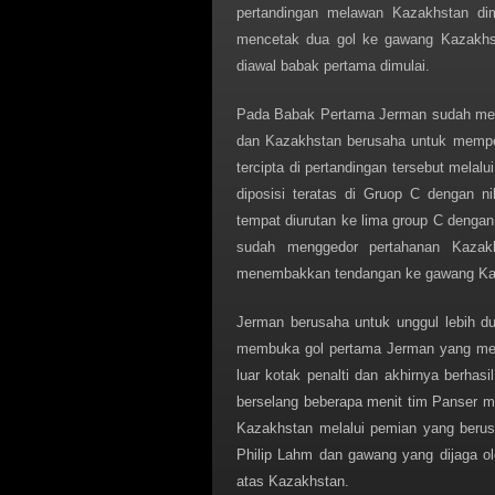
pertandingan melawan Kazakhstan d
mencetak dua gol ke gawang Kazakhst
diawal babak pertama dimulai.
Pada Babak Pertama Jerman sudah meng
dan Kazakhstan berusaha untuk mempe
tercipta di pertandingan tersebut mela
diposisi teratas di Gruop C dengan n
tempat diurutan ke lima group C dengan
sudah menggedor pertahanan Kazak
menembakkan tendangan ke gawang Kaza
Jerman berusaha untuk unggul lebih d
membuka gol pertama Jerman yang men
luar kotak penalti dan akhirnya berha
berselang beberapa menit tim Panser 
Kazakhstan melalui pemian yang berus
Philip Lahm dan gawang yang dijaga ol
atas Kazakhstan.