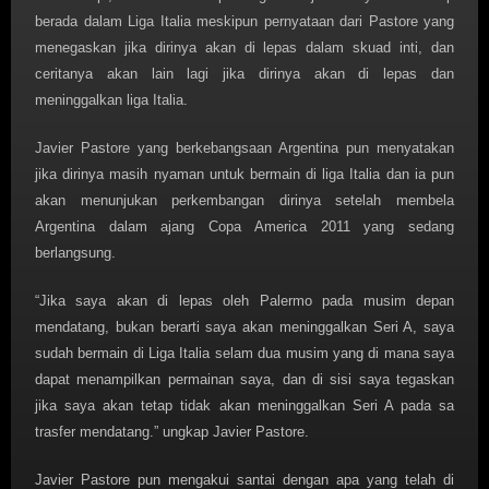
berada dalam Liga Italia meskipun pernyataan dari Pastore yang
menegaskan jika dirinya akan di lepas dalam skuad inti, dan
ceritanya akan lain lagi jika dirinya akan di lepas dan
meninggalkan liga Italia.
Javier Pastore yang berkebangsaan Argentina pun menyatakan
jika dirinya masih nyaman untuk bermain di liga Italia dan ia pun
akan menunjukan perkembangan dirinya setelah membela
Argentina dalam ajang Copa America 2011 yang sedang
berlangsung.
“Jika saya akan di lepas oleh Palermo pada musim depan
mendatang, bukan berarti saya akan meninggalkan Seri A, saya
sudah bermain di Liga Italia selam dua musim yang di mana saya
dapat menampilkan permainan saya, dan di sisi saya tegaskan
jika saya akan tetap tidak akan meninggalkan Seri A pada sa
trasfer mendatang.” ungkap Javier Pastore.
Javier Pastore pun mengakui santai dengan apa yang telah di