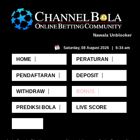
Nawala Unblocker
Saturday, 08 August 2026 | 6:34 am
HOME
PERATURAN
PENDAFTARAN
DEPOSIT
WITHDRAW
BONUS
PREDIKSI BOLA
LIVE SCORE