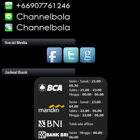
Social Media
Jadwal Bank